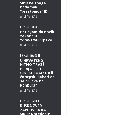
Sirijske snage
nadomak
“prestonice” ID
Feb 15, 2016
NOVOSTI
RS/BIH
Peticijom do novih
zakona u
zdravstvu Srpske
Feb 15, 2016
BALKAN
NOVOSTI
U HRVATSKOJ
HITNO TRAŽE
PEDIJATRE I
GINEKOLOGE: Da li
će srpski ljekari da
se prijave na
konkurs?
Feb 15, 2016
NOVOSTI
SVIJET
RUSKA ZVER
ZAPLOVILA KA
SIRIJI: Naređenje