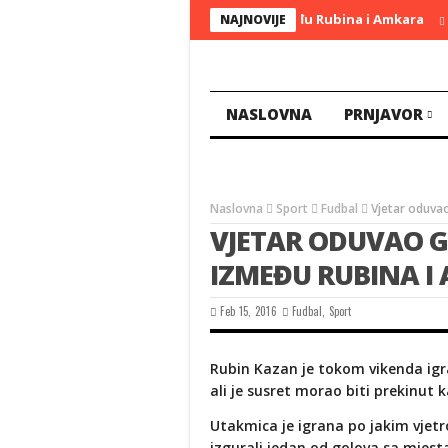
Vjetar oduvao gol i prekinuo meč između Rubina i Amkara
Siri
NAJNOVIJE
NASLOVNA
PRNJAVOR
Naslovna
Sport
Fudbal
Vjetar oduva
VJETAR ODUVAO G
IZMEĐU RUBINA I
Feb 15, 2016
Fudbal
,
Sport
Rubin Kazan je tokom vikenda igr
ali je susret morao biti prekinut 
Utakmica je igrana po jakim vjetrov
izgurali jedan od golova sa mjest