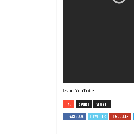
Izvor:
YouTube
TAG
SPORT
VIJESTI
FACEBOOK
TWITTER
GOOGLE+