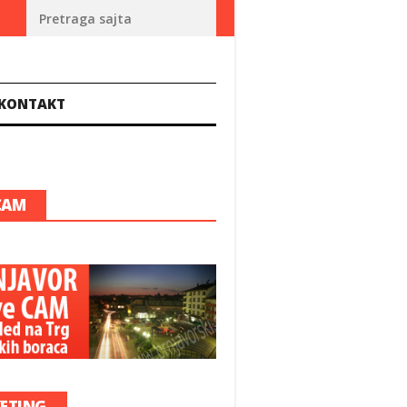
u zdravstvu Srpske
U HRVATSKOJ HITNO TRAŽE PEDIJATRE I GINEKOLO
KONTAKT
CAM
ETING