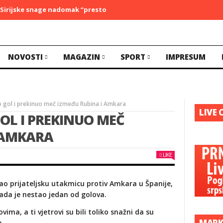
jske snage nadomak “prestonice” ID
Peticijom do novih zakona 
NOVOSTI
MAGAZIN
SPORT
IMPRESUM
o gol i prekinuo meč između Rubina i Amkara
LIVE 
OL I PREKINUO MEČ
 AMKARA
LIKE
ao prijateljsku utakmicu protiv Amkara u Španije,
kada je nestao jedan od golova.
ima, a ti vjetrovi su bili toliko snažni da su
MARK
a.