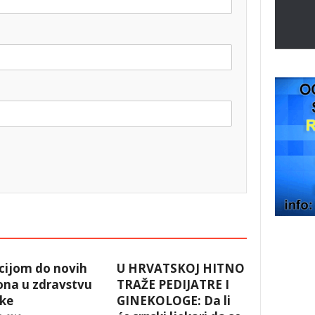
cijom do novih
U HRVATSKOJ HITNO
ona u zdravstvu
TRAŽE PEDIJATRE I
ske
GINEKOLOGE: Da li