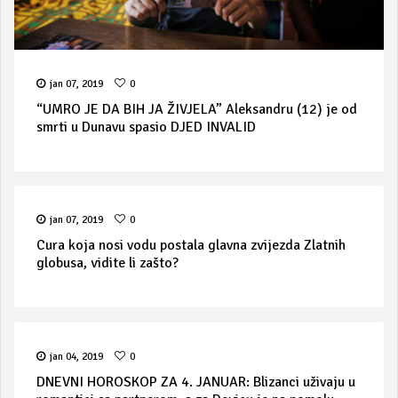
jan 07, 2019
0
“UMRO JE DA BIH JA ŽIVJELA” Aleksandru (12) je od
smrti u Dunavu spasio DJED INVALID
jan 07, 2019
0
Cura koja nosi vodu postala glavna zvijezda Zlatnih
globusa, vidite li zašto?
jan 04, 2019
0
DNEVNI HOROSKOP ZA 4. JANUAR: Blizanci uživaju u