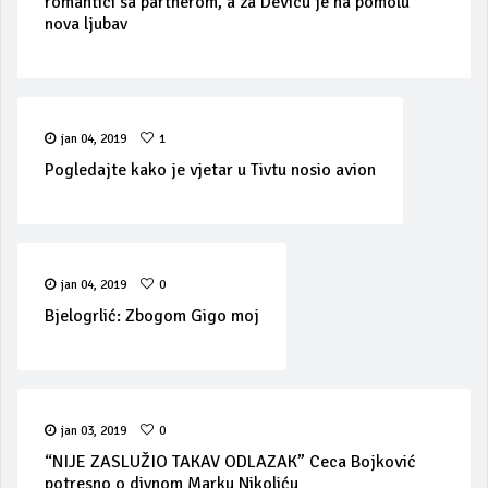
romantici sa partnerom, a za Devicu je na pomolu
nova ljubav
jan 04, 2019
1
Pogledajte kako je vjetar u Tivtu nosio avion
jan 04, 2019
0
Bjelogrlić: Zbogom Gigo moj
jan 03, 2019
0
“NIJE ZASLUŽIO TAKAV ODLAZAK” Ceca Bojković
potresno o divnom Marku Nikoliću