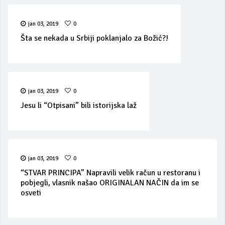
jan 03, 2019
0
Šta se nekada u Srbiji poklanjalo za Božić?!
jan 03, 2019
0
Jesu li “Otpisani” bili istorijska laž
jan 03, 2019
0
“STVAR PRINCIPA” Napravili velik račun u restoranu i
pobjegli, vlasnik našao ORIGINALAN NAČIN da im se
osveti