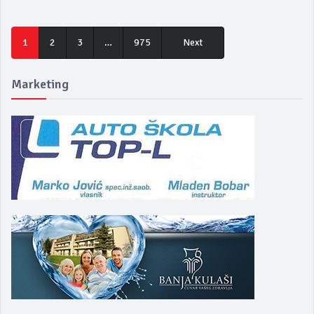
1
2
3
…
975
Next
Marketing