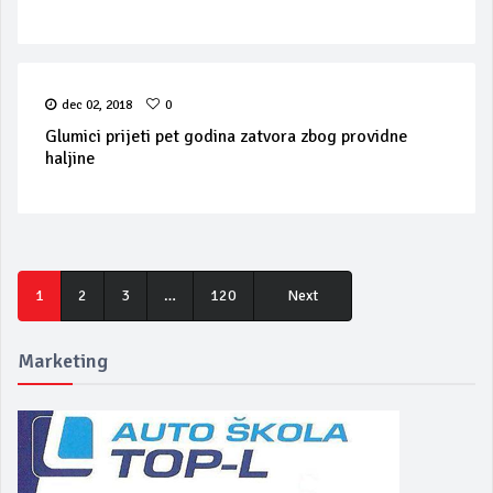
dec 02, 2018
0
Glumici prijeti pet godina zatvora zbog providne
haljine
1
2
3
…
120
Next
Marketing