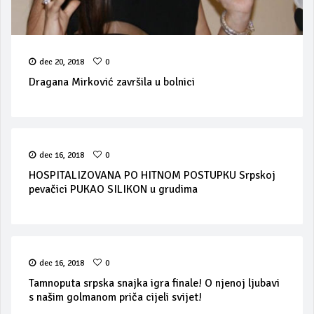
dec 20, 2018
0
Dragana Mirković završila u bolnici
dec 16, 2018
0
HOSPITALIZOVANA PO HITNOM POSTUPKU Srpskoj
pevačici PUKAO SILIKON u grudima
dec 16, 2018
0
Tamnoputa srpska snajka igra finale! O njenoj ljubavi
s našim golmanom priča cijeli svijet!