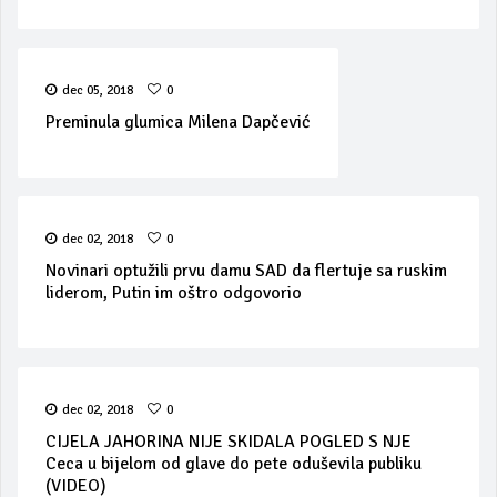
dec 05, 2018
0
Preminula glumica Milena Dapčević
dec 02, 2018
0
Novinari optužili prvu damu SAD da flertuje sa ruskim
liderom, Putin im oštro odgovorio
dec 02, 2018
0
CIJELA JAHORINA NIJE SKIDALA POGLED S NJE
Ceca u bijelom od glave do pete oduševila publiku
(VIDEO)