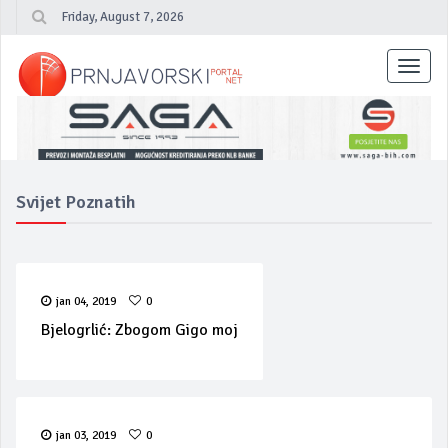
Friday, August 7, 2026
Toggl
navig
Svijet Poznatih
jan 04, 2019
0
Bjelogrlić: Zbogom Gigo moj
jan 03, 2019
0