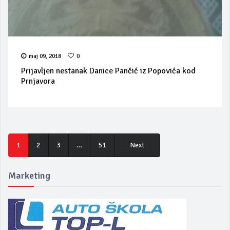
maj 09, 2018
0
Prijavljen nestanak Danice Pančić iz Popovića kod
Prnjavora
1
2
3
…
51
Next
Marketing