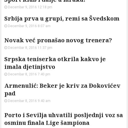
Decembar 9, 2016 12:18 pm
Srbija prva u grupi, remi sa Švedskom
Decembar 9, 2016 8:07 am
Novak već pronašao novog trenera?
Decembar 8, 2016 11:37 pm
Srpska teniserka otkrila kakvo je
imala djetinjstvo
Decembar 8, 2016 7:40 pm
Armenulić: Beker je kriv za Đokovićev
pad
Decembar 8, 2016 9:40 am
Porto i Sevilja uhvatili posljednji voz sa
osminu finala Lige šampiona