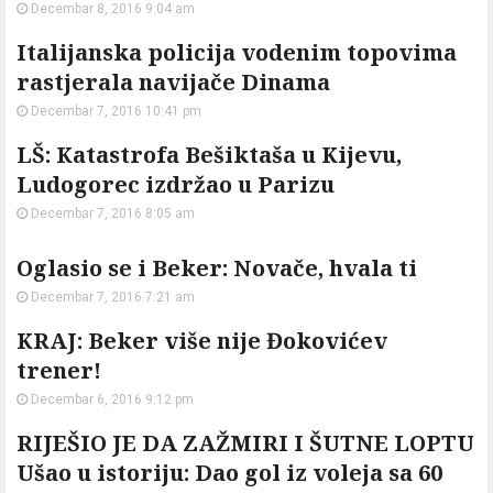
Decembar 8, 2016 9:04 am
Italijanska policija vodenim topovima
rastjerala navijače Dinama
Decembar 7, 2016 10:41 pm
LŠ: Katastrofa Bešiktaša u Kijevu,
Ludogorec izdržao u Parizu
Decembar 7, 2016 8:05 am
Oglasio se i Beker: Novače, hvala ti
Decembar 7, 2016 7:21 am
KRAJ: Beker više nije Đokovićev
trener!
Decembar 6, 2016 9:12 pm
RIJEŠIO JE DA ZAŽMIRI I ŠUTNE LOPTU
Ušao u istoriju: Dao gol iz voleja sa 60