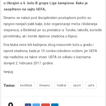
u Ukrajini u 6. kolu B grupe Lige šampiona. Kako je
saopšteno na sajtu UEFA,
Dinamo se nalazi pod disciplinskim postupkom pošto su
njegovi navijači palili balje, loše organizacije meča i blokiranja
stepenica, a Bešiktaš jer su pristalice iz Turske, takođe, koristile
pirotehniku, ali i lomile dijelove stadiona u Kijevu.
Dva kluba neće biti kažnjena zbog masovnih tuča u gradu i
ispred stadiona, kada je 10 osoba izdodeno nožem, jer UEFA
nije nadležna za takve stvari. UEFA će odluku o kaznama
donijeti 2. februara 2017. godine.
tanjug
Teme:
bešiktaš
Dinamo
fudbal
sport
uefa