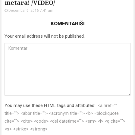
metara! /VIDEO/
Decembar 6, 2016 7:41 am
KOMENTARIŠI
Your email address will not be published.
You may use these HTML tags and attributes:
<a href=""
title=""> <abbr title=""> <acronym title=""> <b> <blockquote
cite=""> <cite> <code> <del datetime=""> <em> <i> <q cite="">
<s> <strike> <strong>