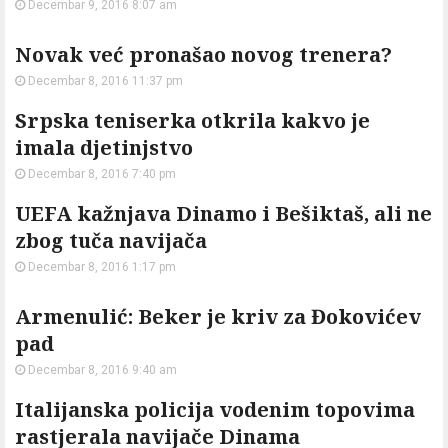
Decembar 9, 2016 8:07 am
Novak već pronašao novog trenera?
Decembar 8, 2016 11:37 pm
Srpska teniserka otkrila kakvo je
imala djetinjstvo
Decembar 8, 2016 7:40 pm
UEFA kažnjava Dinamo i Bešiktaš, ali ne
zbog tuča navijača
Decembar 8, 2016 1:17 pm
Armenulić: Beker je kriv za Đokovićev
pad
Decembar 8, 2016 9:40 am
Italijanska policija vodenim topovima
rastjerala navijače Dinama