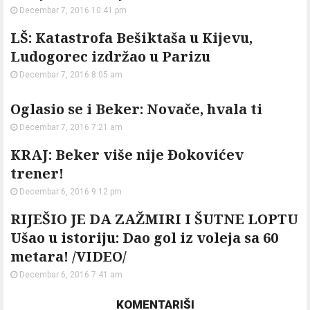
Decembar 7, 2016 10:41 pm
LŠ: Katastrofa Bešiktaša u Kijevu,
Ludogorec izdržao u Parizu
Decembar 7, 2016 8:05 am
Oglasio se i Beker: Novače, hvala ti
Decembar 7, 2016 7:21 am
KRAJ: Beker više nije Đokovićev
trener!
Decembar 6, 2016 9:12 pm
RIJEŠIO JE DA ZAŽMIRI I ŠUTNE LOPTU
Ušao u istoriju: Dao gol iz voleja sa 60
metara! /VIDEO/
Decembar 6, 2016 7:41 am
KOMENTARIŠI