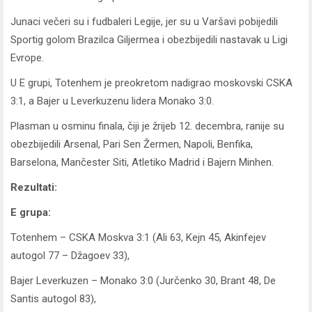
Junaci večeri su i fudbaleri Legije, jer su u Varšavi pobijedili
Sportig golom Brazilca Giljermea i obezbijedili nastavak u Ligi
Evrope.
U E grupi, Totenhem je preokretom nadigrao moskovski CSKA
3:1, a Bajer u Leverkuzenu lidera Monako 3:0.
Plasman u osminu finala, čiji je žrijeb 12. decembra, ranije su
obezbijedili Arsenal, Pari Sen Žermen, Napoli, Benfika,
Barselona, Mančester Siti, Atletiko Madrid i Bajern Minhen.
Rezultati:
E grupa:
Totenhem – CSKA Moskva 3:1 (Ali 63, Kejn 45, Akinfejev
autogol 77 – Džagoev 33),
Bajer Leverkuzen – Monako 3:0 (Jurčenko 30, Brant 48, De
Santis autogol 83),