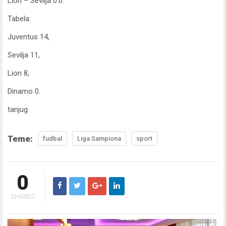
Lion – Sevilja 0:0.
Tabela:
Juventus 14,
Sevilja 11,
Lion 8,
Dinamo 0.
tanjug
Teme:
fudbal
Liga Sampiona
sport
0
SHARES