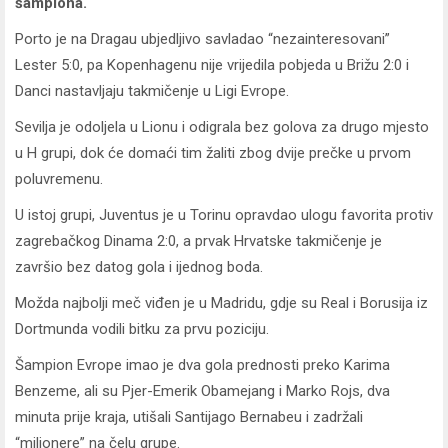
šampiona.
Porto je na Dragau ubjedljivo savladao “nezainteresovani”
Lester 5:0, pa Kopenhagenu nije vrijedila pobjeda u Brižu 2:0 i
Danci nastavljaju takmičenje u Ligi Evrope.
Sevilja je odoljela u Lionu i odigrala bez golova za drugo mjesto
u H grupi, dok će domaći tim žaliti zbog dvije prečke u prvom
poluvremenu.
U istoj grupi, Juventus je u Torinu opravdao ulogu favorita protiv
zagrebačkog Dinama 2:0, a prvak Hrvatske takmičenje je
završio bez datog gola i ijednog boda.
Možda najbolji meč viđen je u Madridu, gdje su Real i Borusija iz
Dortmunda vodili bitku za prvu poziciju.
Šampion Evrope imao je dva gola prednosti preko Karima
Benzeme, ali su Pjer-Emerik Obamejang i Marko Rojs, dva
minuta prije kraja, utišali Santijago Bernabeu i zadržali
“milionere” na čelu grupe.