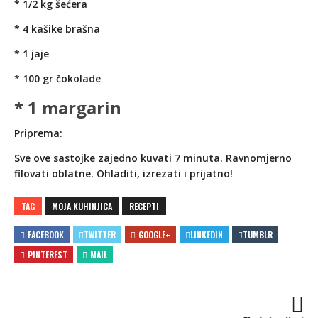
* 1/2 kg šećera
* 4 kašike brašna
* 1 jaje
* 100 gr čokolade
* 1 margarin
Priprema:
Sve ove sastojke zajedno kuvati 7 minuta. Ravnomjerno
filovati oblatne. Ohladiti, izrezati i prijatno!
TAG
MOJA KUHINJICA
RECEPTI
FACEBOOK
TWITTER
GOOGLE+
LINKEDIN
TUMBLR
PINTEREST
MAIL