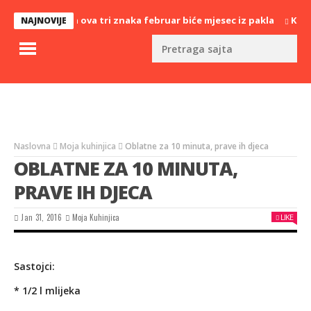
Za ova tri znaka februar biće mjesec iz pakla
Kako in
NAJNOVIJE
Naslovna
Moja kuhinjica
Oblatne za 10 minuta, prave ih djeca
OBLATNE ZA 10 MINUTA,
PRAVE IH DJECA
Jan 31, 2016
Moja Kuhinjica
LIKE
Sastojci:
* 1/2 l mlijeka