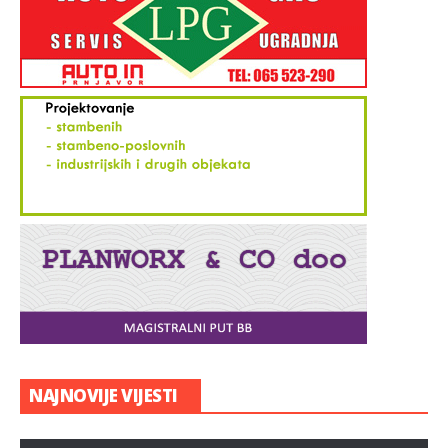
NOVA NADA ZA DIJABETIČARE: Naučnici
na pragu velikog otkrića!
NAJNOVIJE VIJESTI
Jan 28, 2016