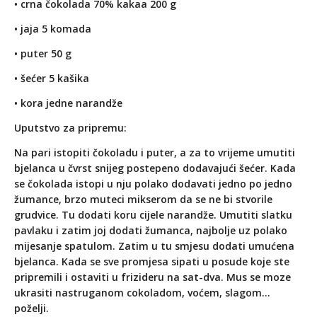
• crna čokolada 70% kakaa 200 g
• jaja 5 komada
• puter 50 g
• šećer 5 kašika
• kora jedne narandže
Uputstvo za pripremu:
Na pari istopiti čokoladu i puter, a za to vrijeme umutiti
bjelanca u čvrst snijeg postepeno dodavajući šećer. Kada
se čokolada istopi u nju polako dodavati jedno po jedno
žumance, brzo muteci mikserom da se ne bi stvorile
grudvice. Tu dodati koru cijele narandže. Umutiti slatku
pavlaku i zatim joj dodati žumanca, najbolje uz polako
mijesanje spatulom. Zatim u tu smjesu dodati umućena
bjelanca. Kada se sve promjesa sipati u posude koje ste
pripremili i ostaviti u frizideru na sat-dva. Mus se moze
ukrasiti nastruganom cokoladom, voćem, slagom…
poželji.