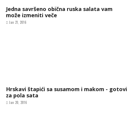
Jedna savršeno obična ruska salata vam
može izmeniti veče
Jan 21, 2016
Hrskavi štapići sa susamom i makom - gotovi
za pola sata
Jan 20, 2016