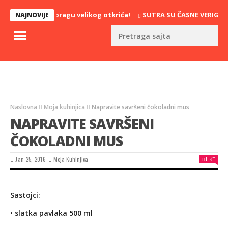
Naučnici na pragu velikog otkrića!
SUTRA SU ČASNE VERIGE, JED
NAJNOVIJE
Naslovna
Moja kuhinjica
Napravite savršeni čokoladni mus
NAPRAVITE SAVRŠENI
ČOKOLADNI MUS
Jan 25, 2016
Moja Kuhinjica
LIKE
Sastojci:
• slatka pavlaka 500 ml