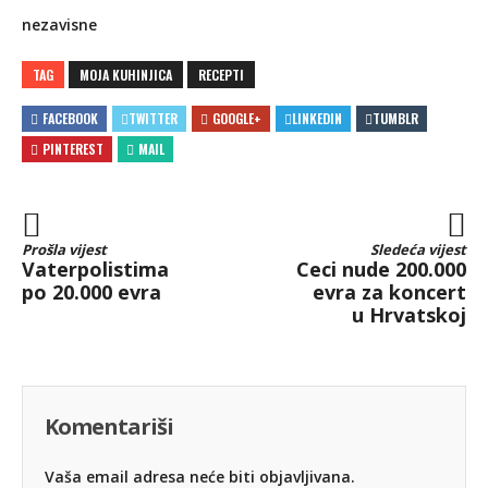
nezavisne
TAG
MOJA KUHINJICA
RECEPTI
FACEBOOK
TWITTER
GOOGLE+
LINKEDIN
TUMBLR
PINTEREST
MAIL
Prošla vijest
Sledeća vijest
Vaterpolistima
Ceci nude 200.000
po 20.000 evra
evra za koncert
u Hrvatskoj
Komentariši
Vaša email adresa neće biti objavljivana.