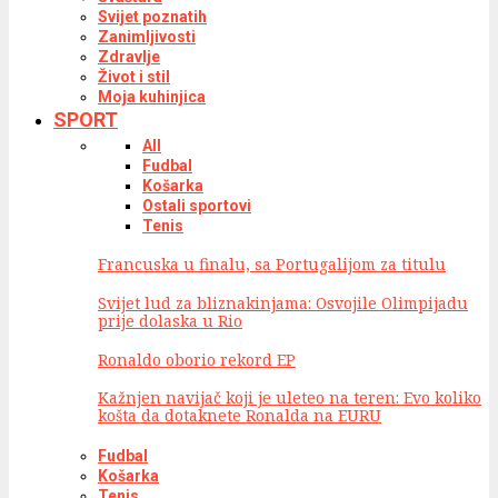
Svijet poznatih
Zanimljivosti
Zdravlje
Život i stil
Moja kuhinjica
SPORT
All
Fudbal
Košarka
Ostali sportovi
Tenis
Francuska u finalu, sa Portugalijom za titulu
Svijet lud za bliznakinjama: Osvojile Olimpijadu
prije dolaska u Rio
Ronaldo oborio rekord EP
Kažnjen navijač koji je uleteo na teren: Evo koliko
košta da dotaknete Ronalda na EURU
Fudbal
Košarka
Tenis