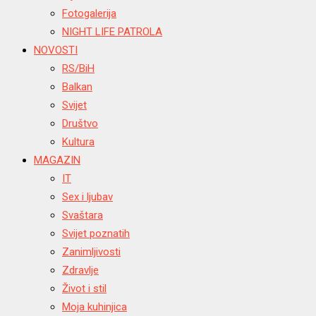
Fotogalerija
NIGHT LIFE PATROLA
NOVOSTI
RS/BiH
Balkan
Svijet
Društvo
Kultura
MAGAZIN
IT
Sex i ljubav
Svaštara
Svijet poznatih
Zanimljivosti
Zdravlje
Život i stil
Moja kuhinjica