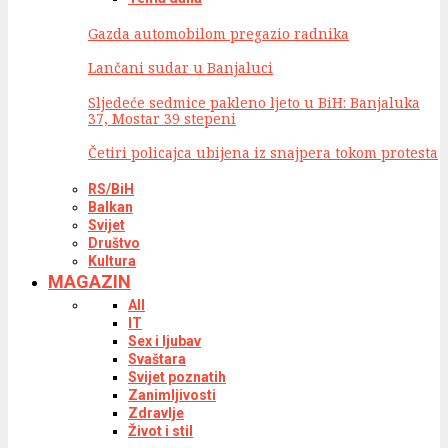
Gazda automobilom pregazio radnika
Lančani sudar u Banjaluci
Sljedeće sedmice pakleno ljeto u BiH: Banjaluka
37, Mostar 39 stepeni
Četiri policajca ubijena iz snajpera tokom protesta
RS/BiH
Balkan
Svijet
Društvo
Kultura
MAGAZIN
All
IT
Sex i ljubav
Svaštara
Svijet poznatih
Zanimljivosti
Zdravlje
Život i stil