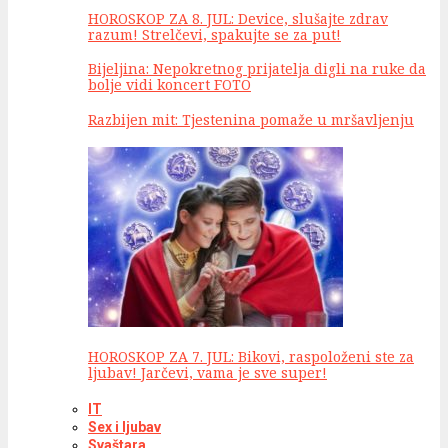
HOROSKOP ZA 8. JUL: Device, slušajte zdrav
razum! Strelčevi, spakujte se za put!
Bijeljina: Nepokretnog prijatelja digli na ruke da
bolje vidi koncert FOTO
Razbijen mit: Tjestenina pomaže u mršavljenju
HOROSKOP ZA 7. JUL: Bikovi, raspoloženi ste za
ljubav! Jarčevi, vama je sve super!
IT
Sex i ljubav
Svaštara