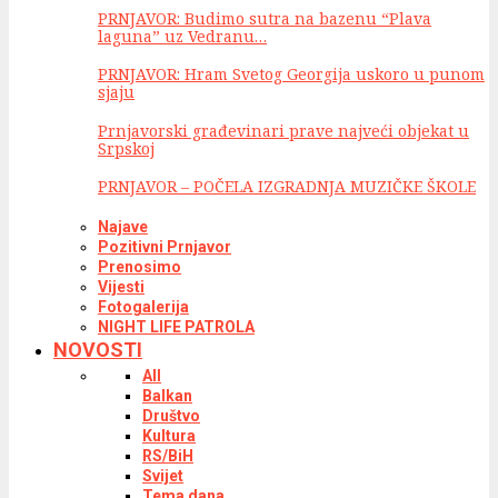
PRNJAVOR: Budimo sutra na bazenu “Plava
laguna” uz Vedranu…
PRNJAVOR: Hram Svetog Georgija uskoro u punom
sjaju
Prnjavorski građevinari prave najveći objekat u
Srpskoj
PRNJAVOR – POČELA IZGRADNJA MUZIČKE ŠKOLE
Najave
Pozitivni Prnjavor
Prenosimo
Vijesti
Fotogalerija
NIGHT LIFE PATROLA
NOVOSTI
All
Balkan
Društvo
Kultura
RS/BiH
Svijet
Tema dana