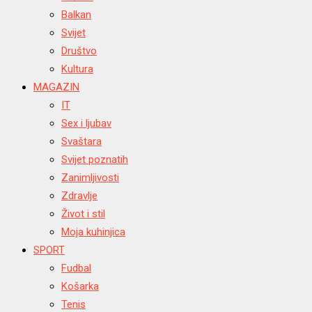
Balkan
Svijet
Društvo
Kultura
MAGAZIN
IT
Sex i ljubav
Svaštara
Svijet poznatih
Zanimljivosti
Zdravlje
Život i stil
Moja kuhinjica
SPORT
Fudbal
Košarka
Tenis