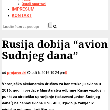
Ostali sportovi
IMPRESUM
KONTAKT
Rusija dobija “avion
Sudnjeg dana”
od
prnjavorski
Juli 6, 2016 10:24 pm
0
Voronješko akcionarsko društvo za konstrukciju aviona u
2016. godini predaće Ministarstvu odbrane Rusije vazdušni
punkt za strateško upravljanje (takozvani „avion Sudnjeg
dana“) na osnovi aviona Il-96-400, izjavio je zamjenik
ministra odbrane Jurij Borisov.