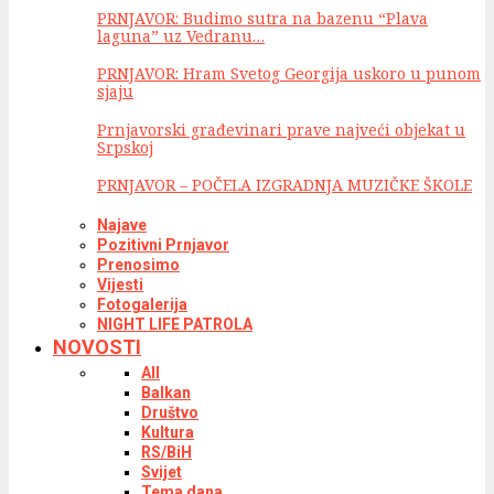
PRNJAVOR: Budimo sutra na bazenu “Plava
laguna” uz Vedranu…
PRNJAVOR: Hram Svetog Georgija uskoro u punom
sjaju
Prnjavorski građevinari prave najveći objekat u
Srpskoj
PRNJAVOR – POČELA IZGRADNJA MUZIČKE ŠKOLE
Najave
Pozitivni Prnjavor
Prenosimo
Vijesti
Fotogalerija
NIGHT LIFE PATROLA
NOVOSTI
All
Balkan
Društvo
Kultura
RS/BiH
Svijet
Tema dana