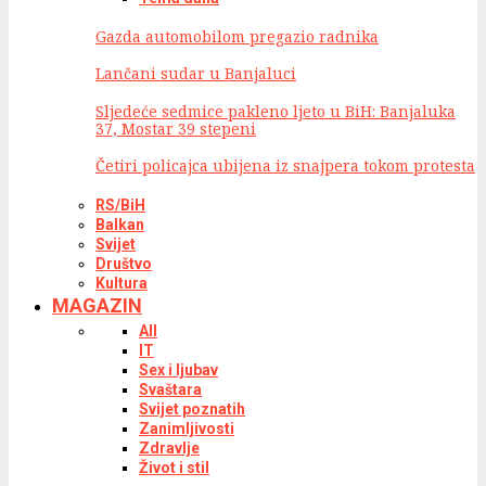
Gazda automobilom pregazio radnika
Lančani sudar u Banjaluci
Sljedeće sedmice pakleno ljeto u BiH: Banjaluka
37, Mostar 39 stepeni
Četiri policajca ubijena iz snajpera tokom protesta
RS/BiH
Balkan
Svijet
Društvo
Kultura
MAGAZIN
All
IT
Sex i ljubav
Svaštara
Svijet poznatih
Zanimljivosti
Zdravlje
Život i stil