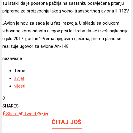
su istakli da je posebna pažnja na sastanku posvjećena pitanju
pripreme za proizvodnju lakog vojno-transportnog aviona Il-112V.
„Avion je nov, za sada je u fazi razvoja. U skladu sa odlukom
vrhovnog komandanta njegov prvi let treba da se izvrši najkasnije
u julu 2017. godine.“ Prema njegovim riječima, prema planu se
realizuje ugovor za avione An-148.
nezavisne
Teme:
svijet
vijesti
0
SHARES
Share
Tweet
ČITAJ JOŠ