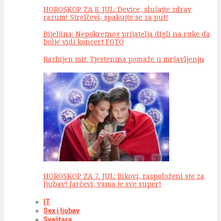
HOROSKOP ZA 8. JUL: Device, slušajte zdrav
razum! Strelčevi, spakujte se za put!
Bijeljina: Nepokretnog prijatelja digli na ruke da
bolje vidi koncert FOTO
Razbijen mit: Tjestenina pomaže u mršavljenju
HOROSKOP ZA 7. JUL: Bikovi, raspoloženi ste za
ljubav! Jarčevi, vama je sve super!
IT
Sex i ljubav
Svaštara