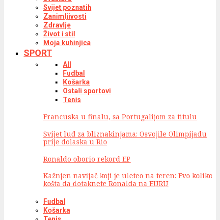
Svijet poznatih
Zanimljivosti
Zdravlje
Život i stil
Moja kuhinjica
SPORT
All
Fudbal
Košarka
Ostali sportovi
Tenis
Francuska u finalu, sa Portugalijom za titulu
Svijet lud za bliznakinjama: Osvojile Olimpijadu
prije dolaska u Rio
Ronaldo oborio rekord EP
Kažnjen navijač koji je uleteo na teren: Evo koliko
košta da dotaknete Ronalda na EURU
Fudbal
Košarka
Tenis