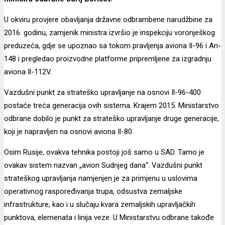
U okviru provjere obavljanja državne odbrambene narudžbine za
2016. godinu, zamjenik ministra izvršio je inspekciju voronješkog
preduzeća, gdje se upoznao sa tokom pravljenja aviona Il-96 i An-
148 i pregledao proizvodne platforme pripremljene za izgradnju
aviona Il-112V.
Vazdušni punkt za strateško upravljanje na osnovi Il-96-400
postaće treća generacija ovih sistema. Krajem 2015. Ministarstvo
odbrane dobilo je punkt za strateško upravljanje druge generacije,
koji je napravljen na osnovi aviona Il-80.
Osim Rusije, ovakva tehnika postoji još samo u SAD. Tamo je
ovakav sistem nazvan „avion Sudnjeg dana“. Vazdušni punkt
strateškog upravljanja namjenjen je za primjenu u uslovima
operativnog raspoređivanja trupa, odsustva zemaljske
infrastrukture, kao i u slučaju kvara zemaljskih upravljačkih
punktova, elemenata i linija veze. U Ministarstvu odbrane takođe