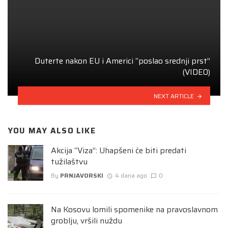
Duterte nakon EU i Americi “poslao srednji prst”
(VIDEO)
NEXT ARTICLE
YOU MAY ALSO LIKE
Akcija “Viza”: Uhapšeni će biti predati
tužilaštvu
By
PRNJAVORSKI
4 dana ago
0
Na Kosovu lomili spomenike na pravoslavnom
groblju, vršili nuždu