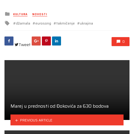
Posted
KULTURA
NOVOSTI
in
Tagged
džamala
eurosong
takmičenje
ukrajina
with
0
Tweet
Marej u prednosti od Đokovića za 630 bodova
PREVIOUS ARTICLE