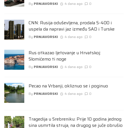
By
PRNJAVORSKI
4 dana ago
0
CNN: Rusija oduševljena, prodala S-400 i
uspela da napravi jaz između SAD i Turske
By
PRNJAVORSKI
4 dana ago
0
Rus otkazao ljetovanje u Hrvatskoj:
Slomićemo ti noge
By
PRNJAVORSKI
4 dana ago
0
Pecao na Vrbanji, okliznuo se i poginuo
By
PRNJAVORSKI
4 dana ago
0
Tragedija u Srebreniku: Prije 10 godina jednog
sina usmrtila struja, na drugog se juče obrušio