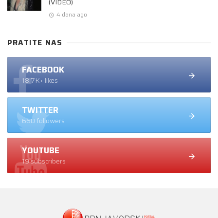
(VIDEO)
4 dana ago
PRATITE NAS
FACEBOOK
18.7K+ likes
TWITTER
660 followers
YOUTUBE
19 subscribers