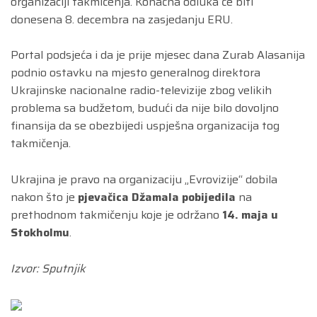
organizaciji takmičenja. Konačna odluka će biti
donesena 8. decembra na zasjedanju ERU.
Portal podsjeća i da je prije mjesec dana Zurab Alasanija
podnio ostavku na mjesto generalnog direktora
Ukrajinske nacionalne radio-televizije zbog velikih
problema sa budžetom, budući da nije bilo dovoljno
finansija da se obezbijedi uspješna organizacija tog
takmičenja.
Ukrajina je pravo na organizaciju „Evrovizije“ dobila
nakon što je
pjevačica Džamala pobijedila
na
prethodnom takmičenju koje je održano
14. maja u
Stokholmu
.
Izvor: Sputnjik