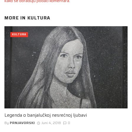
kako se obrađuju podaci komentara
.
MORE IN
KULTURA
KULTURA
Legenda o banjalučkoj nesrećnoj ljubavi
By
PRNJAVORSKI
Juni 4, 2018
0