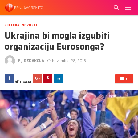
KULTURA
NOVOSTI
Ukrajina bi mogla izgubiti
organizaciju Eurosonga?
By
REDAKCIJA
Novembar 28, 2016
0
Tweet