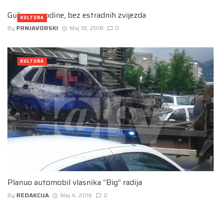
Guča ove godine, bez estradnih zvijezda
KULTURA
By
PRNJAVORSKI
Maj 18, 2018
0
KULTURA
Planuo automobil vlasnika “Big” radija
By
REDAKCIJA
Maj 4, 2016
0