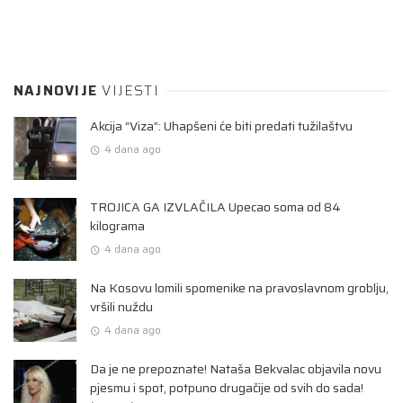
NAJNOVIJE
VIJESTI
Akcija “Viza”: Uhapšeni će biti predati tužilaštvu
4 dana ago
TROJICA GA IZVLAČILA Upecao soma od 84
kilograma
4 dana ago
Na Kosovu lomili spomenike na pravoslavnom groblju,
vršili nuždu
4 dana ago
Da je ne prepoznate! Nataša Bekvalac objavila novu
pjesmu i spot, potpuno drugačije od svih do sada!