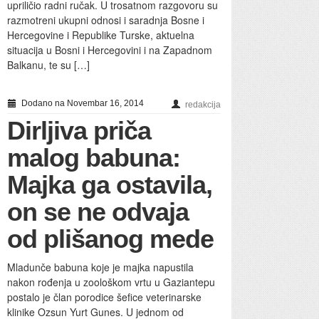
upriličio radni ručak. U trosatnom razgovoru su
razmotreni ukupni odnosi i saradnja Bosne i
Hercegovine i Republike Turske, aktuelna
situacija u Bosni i Hercegovini i na Zapadnom
Balkanu, te su […]
Dodano na Novembar 16, 2014
redakcija
Dirljiva priča
malog babuna:
Majka ga ostavila,
on se ne odvaja
od plišanog mede
Mladunče babuna koje je majka napustila
nakon rođenja u zoološkom vrtu u Gaziantepu
postalo je član porodice šefice veterinarske
klinike Ozsun Yurt Gunes. U jednom od