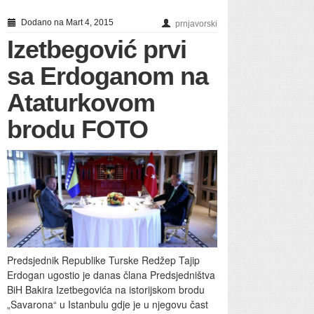
Dodano na Mart 4, 2015
prnjavorski
Izetbegović prvi
sa Erdoganom na
Ataturkovom
brodu FOTO
Predsjednik Republike Turske Redžep Tajip
Erdogan ugostio je danas člana Predsjedništva
BiH Bakira Izetbegovića na istorijskom brodu
„Savarona“ u Istanbulu gdje je u njegovu čast