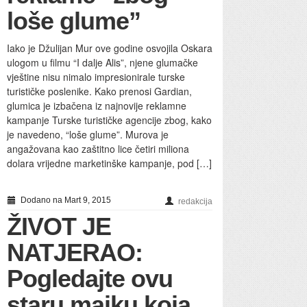
loše glume”
Iako je Džulijan Mur ove godine osvojila Oskara
ulogom u filmu “I dalje Alis”, njene glumačke
vještine nisu nimalo impresionirale turske
turističke poslenike. Kako prenosi Gardian,
glumica je izbačena iz najnovije reklamne
kampanje Turske turističke agencije zbog, kako
je navedeno, “loše glume”. Murova je
angažovana kao zaštitno lice četiri miliona
dolara vrijedne marketinške kampanje, pod […]
Dodano na Mart 9, 2015
redakcija
ŽIVOT JE
NATJERAO:
Pogledajte ovu
staru majku koja