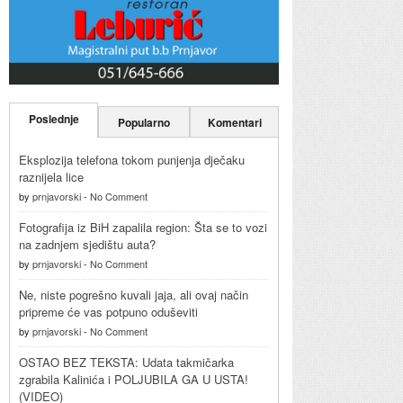
Poslednje
Popularno
Komentari
Eksplozija telefona tokom punjenja dječaku
raznijela lice
by
prnjavorski
-
No Comment
Fotografija iz BiH zapalila region: Šta se to vozi
na zadnjem sjedištu auta?
by
prnjavorski
-
No Comment
Ne, niste pogrešno kuvali jaja, ali ovaj način
pripreme će vas potpuno oduševiti
by
prnjavorski
-
No Comment
OSTAO BEZ TEKSTA: Udata takmičarka
zgrabila Kalinića i POLJUBILA GA U USTA!
(VIDEO)