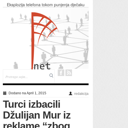
Eksplozija telefona tokom punjenja dječaku
raznijela lice
Fotografija iz BiH zapalila region: Šta se to vozi
na zadnjem sjedištu auta?
Ne, niste pogrešno kuvali jaja, ali ovaj način
pripreme će vas potpuno oduševiti
OSTAO BEZ TEKSTA: Udata takmičarka
zgrabila Kalinića i POLJUBILA GA U USTA!
(VIDEO)
TV K3: Veliki petak u Prnjavoru
Dodano na April 1, 2015
redakcija
Turci izbacili
Džulijan Mur iz
reklame “zbog