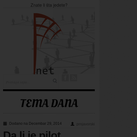
Znate li šta jedete?
Caffe bar Teatro - (subota) 11.04.2015.
Caffe ROMA - (subota) 11.04.2015.
Caffe bar Lady Di - (subota) 11.04.2015.
Caffe bar Trokadero - (subota) 11.04.2015.
TEMA DANA
Dodano na Decembar 29, 2014
prnjavorski
Da li je pilot