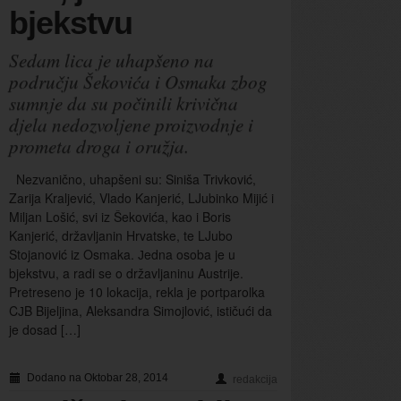
bjekstvu
Sedam lica je uhapšeno na
području Šekovića i Osmaka zbog
sumnje da su počinili krivična
djela nedozvoljene proizvodnje i
prometa droga i oružja.
Nezvanično, uhapšeni su: Siniša Trivković,
Zarija Kraljević, Vlado Kanjerić, LJubinko Mijić i
Miljan Lošić, svi iz Šekovića, kao i Boris
Kanjerić, državljanin Hrvatske, te LJubo
Stojanović iz Osmaka. Јedna osoba je u
bjekstvu, a radi se o državljaninu Austrije.
Pretreseno je 10 lokacija, rekla je portparolka
CЈB Bijeljina, Aleksandra Simojlović, ističući da
je dosad […]
Dodano na Oktobar 28, 2014
redakcija