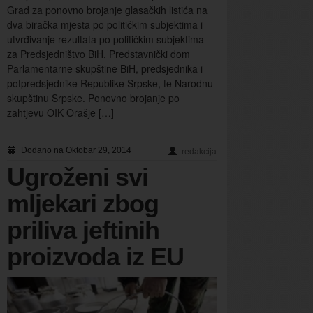
Grad za ponovno brojanje glasačkih listića na
dva biračka mjesta po političkim subjektima i
utvrđivanje rezultata po političkim subjektima
za Predsjedništvo BiH, Predstavnički dom
Parlamentarne skupštine BiH, predsjednika i
potpredsjednike Republike Srpske, te Narodnu
skupštinu Srpske. Ponovno brojanje po
zahtjevu OIK Orašje […]
Dodano na Oktobar 29, 2014
redakcija
Ugroženi svi
mljekari zbog
priliva jeftinih
proizvoda iz EU