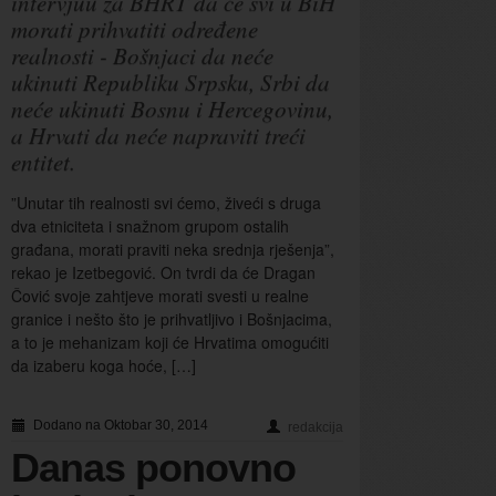
intervjuu za BHRT da će svi u BiH
morati prihvatiti određene
realnosti - Bošnjaci da neće
ukinuti Republiku Srpsku, Srbi da
neće ukinuti Bosnu i Hercegovinu,
a Hrvati da neće napraviti treći
entitet.
”Unutar tih realnosti svi ćemo, živeći s druga
dva etniciteta i snažnom grupom ostalih
građana, morati praviti neka srednja rješenja”,
rekao je Izetbegović. On tvrdi da će Dragan
Čović svoje zahtjeve morati svesti u realne
granice i nešto što je prihvatljivo i Bošnjacima,
a to je mehanizam koji će Hrvatima omogućiti
da izaberu koga hoće, […]
Dodano na Oktobar 30, 2014
redakcija
Danas ponovno