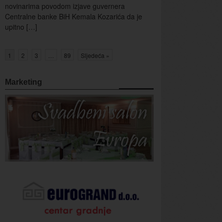
novinarima povodom izjave guvernera
Centralne banke BiH Kemala Kozarića da je
upitno […]
1
2
3
…
89
Sljedeća »
Marketing