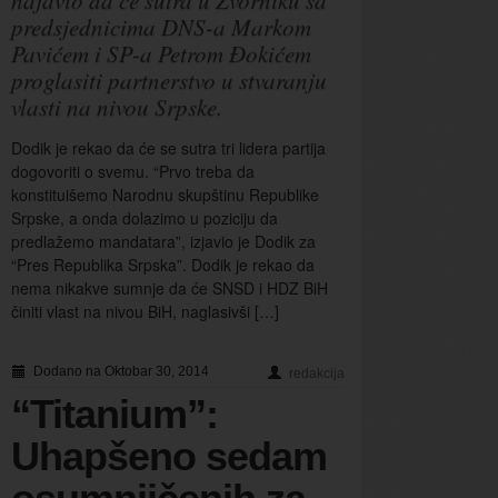
predsjednicima DNS-a Markom
Pavićem i SP-a Petrom Đokićem
proglasiti partnerstvo u stvaranju
vlasti na nivou Srpske.
Dodik je rekao da će se sutra tri lidera partija
dogovoriti o svemu. “Prvo treba da
konstituišemo Narodnu skupštinu Republike
Srpske, a onda dolazimo u poziciju da
predlažemo mandatara”, izjavio je Dodik za
“Pres Republika Srpska”. Dodik je rekao da
nema nikakve sumnje da će SNSD i HDZ BiH
činiti vlast na nivou BiH, naglasivši […]
Dodano na Oktobar 30, 2014
redakcija
“Titanium”:
Uhapšeno sedam