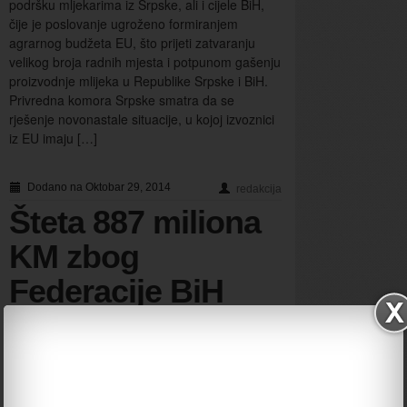
podršku mljekarima iz Srpske, ali i cijele BiH,
čije je poslovanje ugroženo formiranjem
agrarnog budžeta EU, što prijeti zatvaranju
velikog broja radnih mjesta i potpunom gašenju
proizvodnje mlijeka u Republike Srpske i BiH.
Privredna komora Srpske smatra da se
rješenje novonastale situacije, u kojoj izvoznici
iz EU imaju […]
Dodano na Oktobar 29, 2014
redakcija
Šteta 887 miliona
KM zbog
Federacije BiH