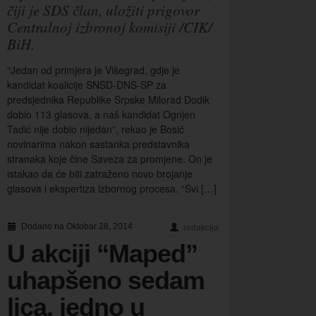
čiji je SDS član, uložiti prigovor
Centralnoj izbronoj komisiji /CIK/
BiH.
“Jedan od primjera je Višegrad, gdje je
kandidat koalicije SNSD-DNS-SP za
predsjednika Republike Srpske Milorad Dodik
dobio 113 glasova, a naš kandidat Ognjen
Tadić nije dobio nijedan”, rekao je Bosić
novinarima nakon sastanka predstavnika
stranaka koje čine Saveza za promjene. On je
istakao da će biti zatraženo novo brojanje
glasova i ekspertiza izbornog procesa. “Svi […]
Dodano na Oktobar 28, 2014
redakcija
U akciji “Maped”
uhapšeno sedam
lica, jedno u