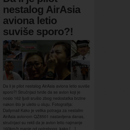
nestalog AirAsia
aviona letio
suviše sporo?!
Da li je pilot nestalog AirAsia aviona letio suviše
sporo?! Stručnjaci tvrde da se avion koji je
nosio 162 ljudi srušio zbog nedostatka brzine
nakon što je uletio u oluju. Fotografija:
Dailymail Kako je velika potraga za nestalim
AirAsia avionom QZ8501 nastavljena danas,
stručnjaci su rekli da je avion letio najmanje
160km/h manje od potrebnog, kako […]