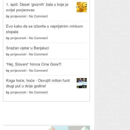
1. april: Deset ‘groznih’ šala u koje je
svijet povjerovao
by
prnjavorski
-
No Comment
Evo kako da se izborite s neprijatnim mirisom
stopala
by
prnjavorski
-
No Comment
Snažan vjetar u Banjaluci
by
prnjavorski
-
No Comment
“Hej, Sloveni” himna Crne Gore?!
by
prnjavorski
-
No Comment
Koga hoće, hoće - Osvojili milion funti
drugi put u dvije godine!
by
prnjavorski
-
No Comment