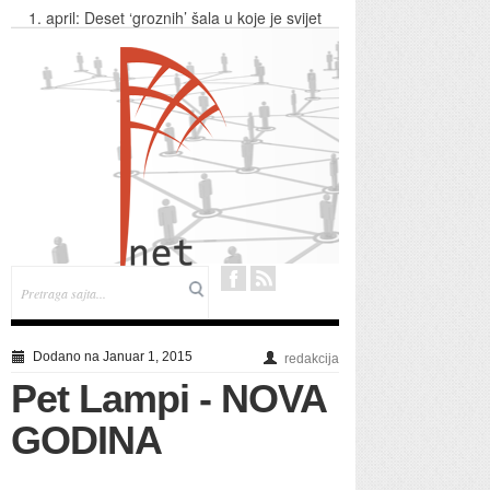
1. april: Deset ‘groznih’ šala u koje je svijet
povjerovao
Evo kako da se izborite s neprijatnim mirisom
stopala
Snažan vjetar u Banjaluci
“Hej, Sloveni” himna Crne Gore?!
Koga hoće, hoće - Osvojili milion funti drugi put
u dvije godine!
Dodano na Januar 1, 2015
redakcija
Pet Lampi - NOVA
GODINA