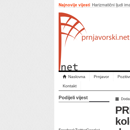
Najnovije vijesti
Harizmatični ljudi im
o vama!
PRNJAVOR: Radno vr
Sveti oganj prvi put 
Ljekar zahtjevao 500
film”
Прњавор- Гатарић и
Naslovna
Prnjavor
Pozitiv
Kontakt
Podijeli vijest
Dodan
PR
ko
FacebookTwitterGoogle1