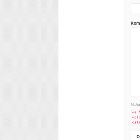
Kom
Možete
<a 
<bl
cit