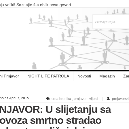
aju veliki! Saznajte šta oblik nosa govori
ijeme tokom vaskršnjih praznika
u Banjaluci
 evra za operaciju, pacijentu “pukao
 Лукановић честитали Васкрс
ni Prnjavor
NIGHT LIFE PATROLA
Novosti
Magazin
Zan
o na April 7, 2015
crna hronika
,
prnjavor
,
vijesti
prnjavorsk
NJAVOR: U slijetanju sa
lovoza smrtno stradao