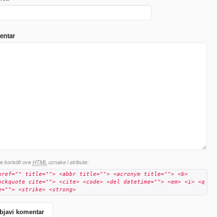
entar
 koristiti ove
HTML
oznake i atribute:
href="" title=""> <abbr title=""> <acronym title=""> <b>
ockquote cite=""> <cite> <code> <del datetime=""> <em> <i> <q
e=""> <strike> <strong>