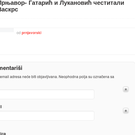
Прњавор- Гатарић и Лукановић честитали
Васкрс
od
prnjavorski
entariši
email adresa neće biti objavljivana.
Neophodna polja su označena sa
l
nica