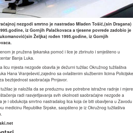
aćajnoj nezgodi smrtno je nastradao Mladen Tošić,(sin Dragana)
995.godine, iz Gornjih Palačkovaca a tjesene povrede zadobio je
ukomanović(sin Željka) rođen 1995.godine, iz Gornjih
ovaca.
enom je pružena ljekarska pomoć i lice je zbrinuto i smješteno u
 centar Banja Luka.
a licu mjesta nezgode obavila je dežurni tužilac Okružnog tužilaštva
uka Hana Vranješević,zajedno sa ovlaštenim službenim licima Policijsk
 za bezbjednost saobraćaja Prnjavor.
tužilac je naložila da se preduzmu sve potrebne istražne radnje i mjere
eštačenja radi rasvjetljavanja svih okolnosti saobraćajne nezgode a
 je i obdukcija smrtno nastradalog lica koja će biti obavljena u Zavodu
ku medicinu Republike Srpske, saopšteno je iz Okružnog tužilaštva
a.
ski.net
ntari