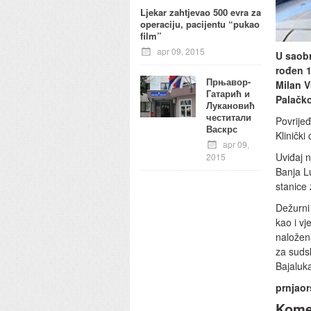
Ljekar zahtjevao 500 evra za
operaciju, pacijentu “pukao
film”
apr 09, 2015
U saobr
rođen 1
Прњавор-
Milan V
Гатарић и
Palačk
Лукановић
честитали
Povrijeđ
Васкрс
Klinički
apr 09,
Uviđaj n
2015
Banja L
stanice
Dežurni 
kao i vj
naložena
za suds
Bajaluk
prnjaor
Kome