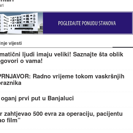
ri
nje vijesti
matični ljudi imaju veliki! Saznajte šta oblik
 govori o vama!
PRNJAVOR: Radno vrijeme tokom vaskršnjih
praznika
 oganj prvi put u Banjaluci
r zahtjevao 500 evra za operaciju, pacijentu
o film”
Get Widget