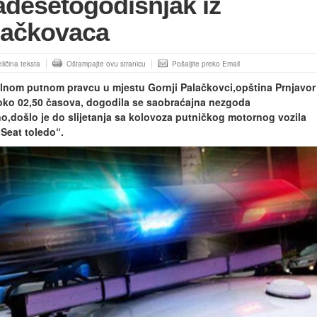
adesetogodišnjak iz
lačkovaca
ličina teksta
Oštampajte ovu stranicu
Pošaljite preko Email
lnom putnom pravcu u mjestu Gornji Palačkovci,opština Prnjavor
oko 02,50 časova, dogodila se saobraćajna nezgoda
,došlo je do slijetanja sa kolovoza putničkog motornog vozila
Seat toledo“.