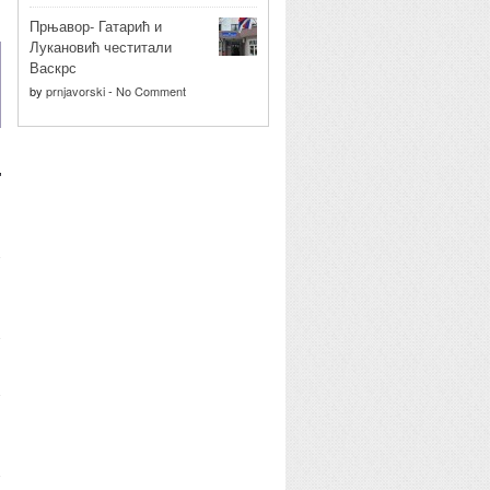
Прњавор- Гатарић и
Лукановић честитали
Васкрс
by
prnjavorski
-
No Comment