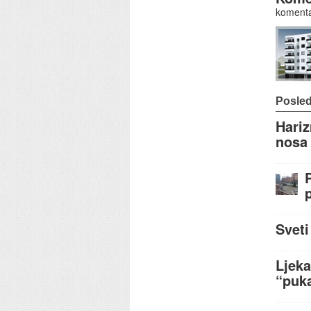
komenta
Posled
Hariz
nosa
Sveti
Ljeka
“puka