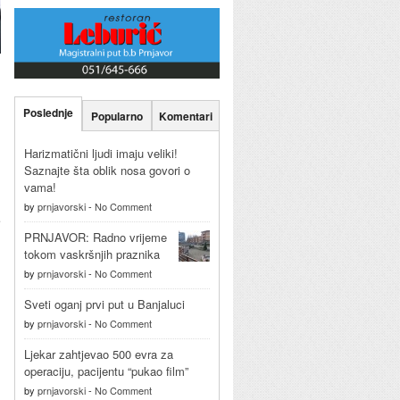
Poslednje
Popularno
Komentari
Harizmatični ljudi imaju veliki!
Saznajte šta oblik nosa govori o
vama!
by
prnjavorski
-
No Comment
e
PRNJAVOR: Radno vrijeme
tokom vaskršnjih praznika
by
prnjavorski
-
No Comment
Sveti oganj prvi put u Banjaluci
by
prnjavorski
-
No Comment
Ljekar zahtjevao 500 evra za
operaciju, pacijentu “pukao film”
by
prnjavorski
-
No Comment