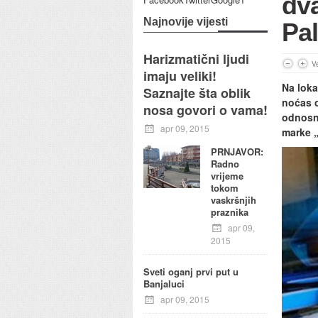
dv
Najnovije vijesti
Pa
Harizmatični ljudi
Ve
imaju veliki!
Na loka
Saznajte šta oblik
noćas 
nosa govori o vama!
odnosno
apr 09, 2015
marke „
PRNJAVOR:
Radno
vrijeme
tokom
vaskršnjih
praznika
apr 09,
2015
Sveti oganj prvi put u
Banjaluci
apr 09, 2015