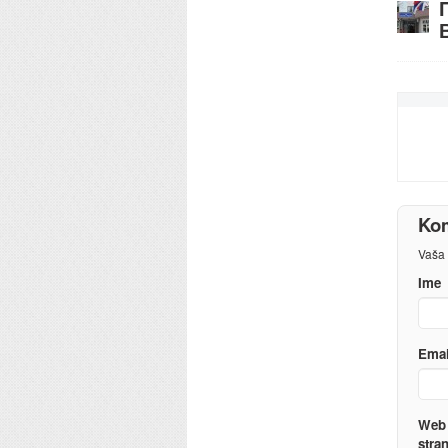
Kom
Vaša 
Ime
Emai
Web
stra