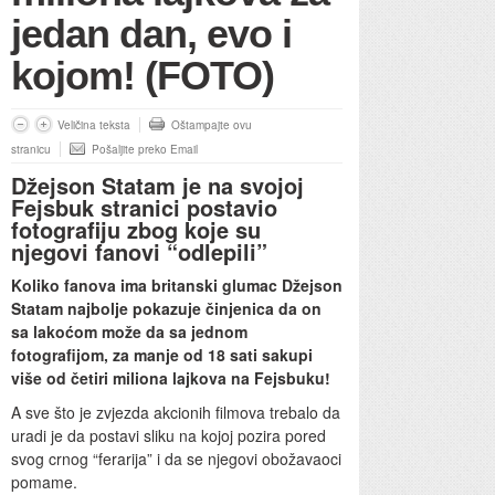
jedan dan, evo i
kojom! (FOTO)
Veličina teksta
Oštampajte ovu
stranicu
Pošaljite preko Email
Džejson Statam je na svojoj
Fejsbuk stranici postavio
fotografiju zbog koje su
njegovi fanovi “odlepili”
Koliko fanova ima britanski glumac Džejson
Statam najbolje pokazuje činjenica da on
sa lakoćom može da sa jednom
fotografijom, za manje od 18 sati sakupi
više od četiri miliona lajkova na Fejsbuku!
A sve što je zvjezda akcionih filmova trebalo da
uradi je da postavi sliku na kojoj pozira pored
svog crnog “ferarija” i da se njegovi obožavaoci
pomame.