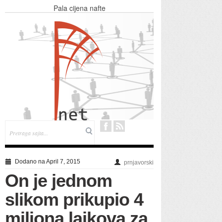
Pala cijena nafte
Prelijepe šare uz jednostavno boljenje jaja
/VIDEO/
Bosić na sudu: Dodik je ukrao milione!
PRNJAVOR : Lijep gest “Robota” - deset hiljada
za vrtić
Прњавор: Начелник честитао Свјетски дан
Рома
Dodano na April 7, 2015
prnjavorski
On je jednom
slikom prikupio 4
miliona lajkova za