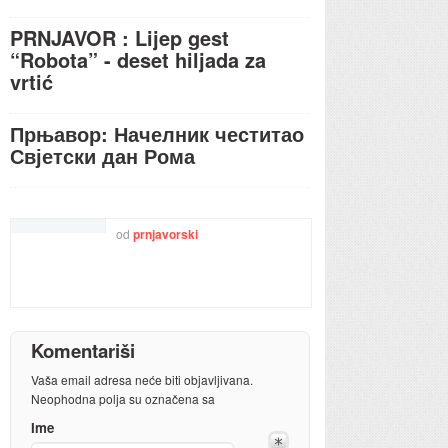
PRNJAVOR : Lijep gest
“Robota” - deset hiljada za
vrtić
Прњавор: Начелник честитао
Свјетски дан Рома
od
prnjavorski
Komentariši
Vaša email adresa neće biti objavljivana.
Neophodna polja su označena sa
Ime