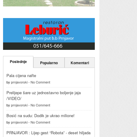
Poslednje
Popularno
Komentari
Pala cijena nafte
by
prnjavorski
-
No Comment
Prelijepe šare uz jednostavno boljenje jaja
/VIDEO/
by
prnjavorski
-
No Comment
Bosić na sudu: Dodik je ukrao milione!
by
prnjavorski
-
No Comment
PRNJAVOR : Lijep gest “Robota” - deset hiljada