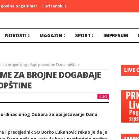
ine organima!
Britanski selektor poručio: Endi može da pobjedi
NOVOSTI
MAGAZIN
SPORT
IMPRESUM
e za brojne događaje povodom Dana opštine
LIVE 
EME ZA BROJNE DOGAĐAJE
PŠTINE
LIKE
oordinacionog Odbora za obilježavanje Dana
 i predsjednik SO Borko Lukanović rekao je da je
MARK
nja Dana opštine, koja će kao i prethodnih godina