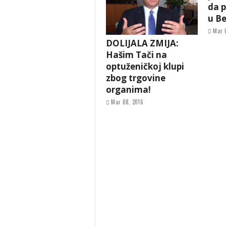
da 
u B
Mar 
DOLIJALA ZMIJA:
Hašim Tači na
optuženičkoj klupi
zbog trgovine
organima!
Mar 08, 2016