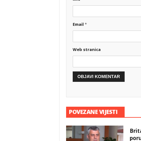
Email
*
Web stranica
POVEZANE VIJESTI
Brit
poru