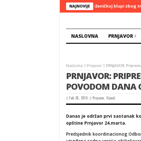
DOLIJALA ZMIJA: Hašim Tači na optuženičkoj klupi zbog trgov
NAJNOVIJE
NASLOVNA
PRNJAVOR
Naslovna
Prnjavor
PRNJAVOR: Priprem
PRNJAVOR: PRIPR
POVODOM DANA O
Feb 26, 2016
Prnjavor
,
Vijesti
Danas je održan prvi sastanak k
opštine Prnjavor 24.marta.
Predsjednik koordinacionog Odbora
utvrđena radna verzija obilježava