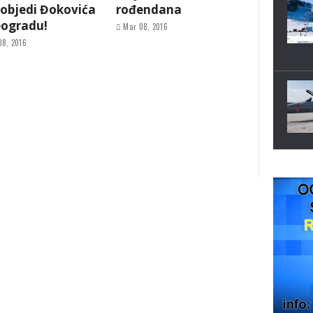
pobjedi Đokovića
rođendana
eogradu!
Mar 08, 2016
08, 2016