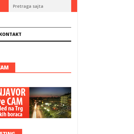
 Đokovića u Beogradu!
Zenica: Fudbaler ubijen uoči rođendana
KONTAKT
CAM
ETING