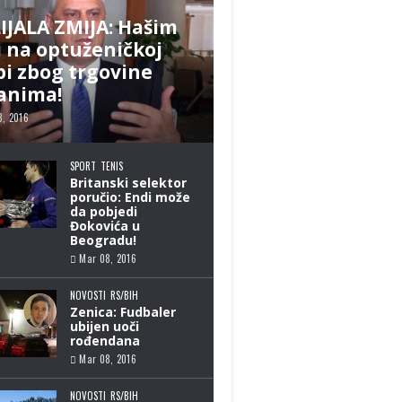
IJALA ZMIJA: Hašim
i na optuženičkoj
pi zbog trgovine
anima!
8, 2016
SPORT
TENIS
Britanski selektor
poručio: Endi može
da pobjedi
Đokovića u
Beogradu!
Mar 08, 2016
NOVOSTI
RS/BIH
Zenica: Fudbaler
ubijen uoči
rođendana
Mar 08, 2016
NOVOSTI
RS/BIH