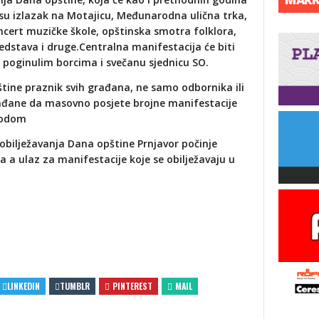
 su izlazak na Motajicu, Međunarodna ulična trka,
cert muzičke škole, opštinska smotra folklora,
dstava i druge.Centralna manifestacija će biti
poginulim borcima i svečanu sjednicu SO.
štine praznik svih građana, ne samo odbornika ili
rađane da masovno posjete brojne manifestacije
vodom
bilježavanja Dana opštine Prnjavor počinje
a a ulaz za manifestacije koje se obilježavaju u
LINKEDIN
TUMBLR
PINTEREST
MAIL