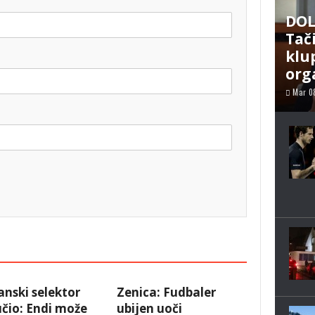
DOL
Tač
klu
org
Mar 0
anski selektor
Zenica: Fudbaler
čio: Endi može
ubijen uoči