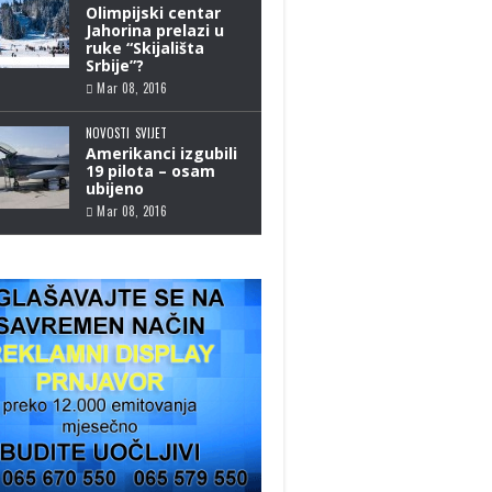
Olimpijski centar
Jahorina prelazi u
ruke “Skijališta
Srbije”?
Mar 08, 2016
NOVOSTI
SVIJET
Amerikanci izgubili
19 pilota – osam
ubijeno
Mar 08, 2016