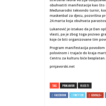
obuhvatiti manifestacije kao što
Međunarodni tekvondo turnir, kon
maskenbal za djecu, pozorišna pre
24.marta koja obuhvata parastos 
Lukanović je istakao da je Dan op
vlasti, pa je zbog toga pozvao g
koje će biti organizovane tim po
Program manifestacija povodom o
polovinom i trajaće do kraja mart
Centru za kulturu biće besplatan.
prnjavorski.net
TAG
PRNJAVOR
VIJESTI
FACEBOOK
TWITTER
GOOGLE+