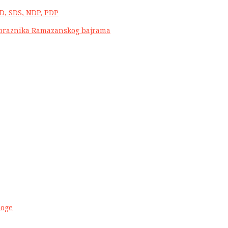
D, SDS, NDP, PDP
 praznika Ramazanskog bajrama
noge