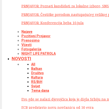
PRNJAVOR: Poznati kandidati za lokalne izbore, SNS
PRNJAVOR: Čestitke povodom nastupajućeg velikog
PRNJAVOR: Konferencija beba 10.jula
Najave
Pozitivni Prnjavor
Prenosimo
Vijesti
Fotogalerija
NIGHT LIFE PATROLA
NOVOSTI
All
Balkan
Društvo
Kultura
RS/BiH
Svijet
Tema dana
Evo gde se nalazi djevojčica koja je digla Srbiju na 
ECB predstavio novu novčanicu od 50 evra