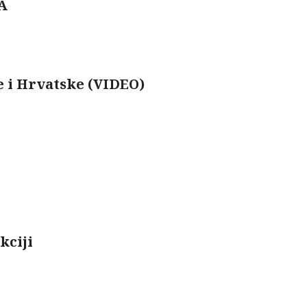
A
e i Hrvatske (VIDEO)
kciji