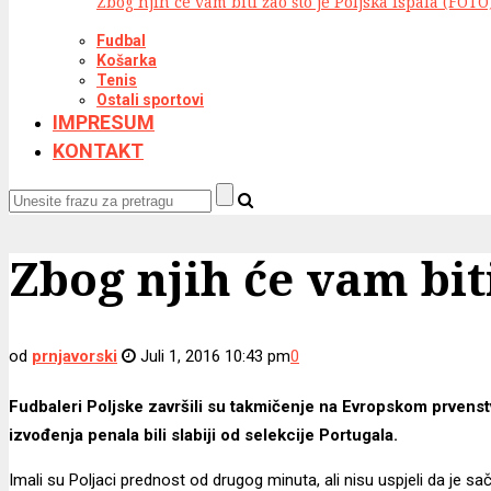
Zbog njih će vam biti žao što je Poljska ispala (FOTO
Fudbal
Košarka
Tenis
Ostali sportovi
IMPRESUM
KONTAKT
Zbog njih će vam biti
od
prnjavorski
Juli 1, 2016 10:43 pm
0
Fudbaleri Poljske završili su takmičenje na Evropskom prvenst
izvođenja penala bili slabiji od selekcije Portugala.
Imali su Poljaci prednost od drugog minuta, ali nisu uspjeli da je sač