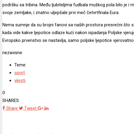
podršku sa tribina. Među ljubiteljima fudbala muškog pola bilo je i m
svoje zemljake, i znatno uljepšale prvi meč četvrtfinala Eura.
Nema sumnje da su brojni fanovi sa naših prostora presrećni što se 
kada vide kakve ljepotice odlaze kući nakon ispadanja Poljske vjeru
Evropsko prvenstvo se nastavlja, samo poljske ljepotice vjerovatno
nezavisne
Teme:
sport
vijesti
0
SHARES
Share
Tweet