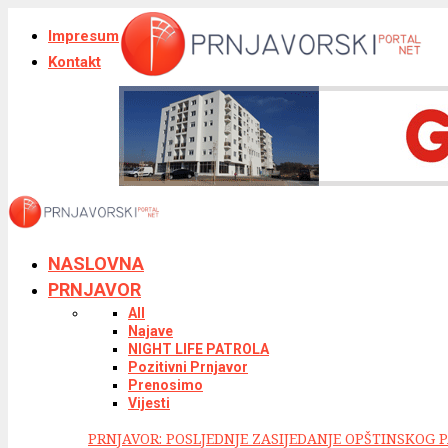
Impresum
Kontakt
NASLOVNA
PRNJAVOR
All
Najave
NIGHT LIFE PATROLA
Pozitivni Prnjavor
Prenosimo
Vijesti
PRNJAVOR: POSLJEDNJE ZASIJEDANJE OPŠTINSKOG