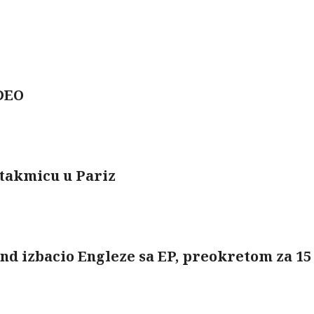
IDEO
 utakmicu u Pariz
land izbacio Engleze sa EP, preokretom za 1