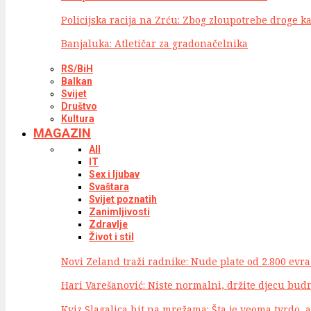
Policijska racija na Zrću: Zbog zloupotrebe droge ka
Banjaluka: Atletičar za gradonačelnika
RS/BiH
Balkan
Svijet
Društvo
Kultura
MAGAZIN
All
IT
Sex i ljubav
Svaštara
Svijet poznatih
Zanimljivosti
Zdravlje
Život i stil
Novi Zeland traži radnike: Nude plate od 2.800 evr
Hari Varešanović: Niste normalni, držite djecu budn
Kviz Slagalica hit na mrežama: Šta je veoma tvrdo, 