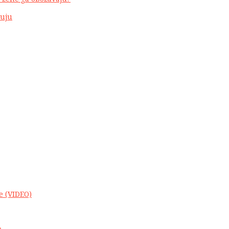
ruju
e (VIDEO)