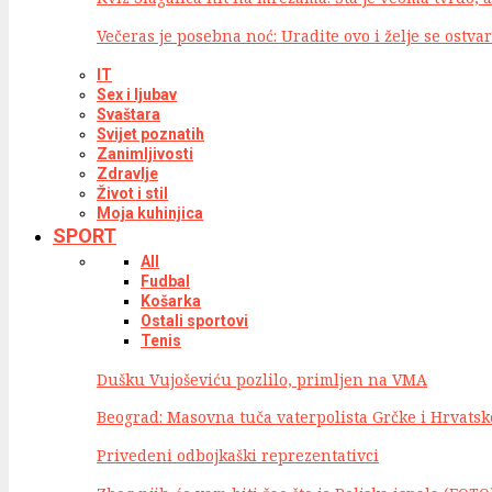
Večeras je posebna noć: Uradite ovo i želje se ostva
IT
Sex i ljubav
Svaštara
Svijet poznatih
Zanimljivosti
Zdravlje
Život i stil
Moja kuhinjica
SPORT
All
Fudbal
Košarka
Ostali sportovi
Tenis
Dušku Vujoševiću pozlilo, primljen na VMA
Beograd: Masovna tuča vaterpolista Grčke i Hrvatsk
Privedeni odbojkaški reprezentativci