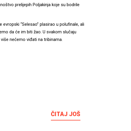
noštvo prelijepih Poljakinja koje su bodrile
evropski “Selesao” plasirao u polufinale, ali
jemo da će im biti žao. U svakom slučaju
 više nećemo viđati na tribinama.
ČITAJ JOŠ