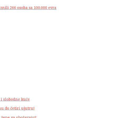
znili 266 osoba sa 100.000 evra
a i slobodne kuće
u do četiri ujutru!
a žene ga obožavaju?