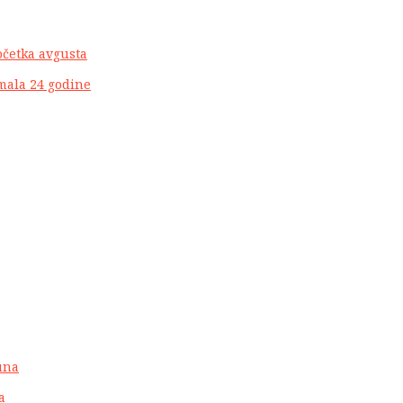
očetka avgusta
mala 24 godine
juna
a