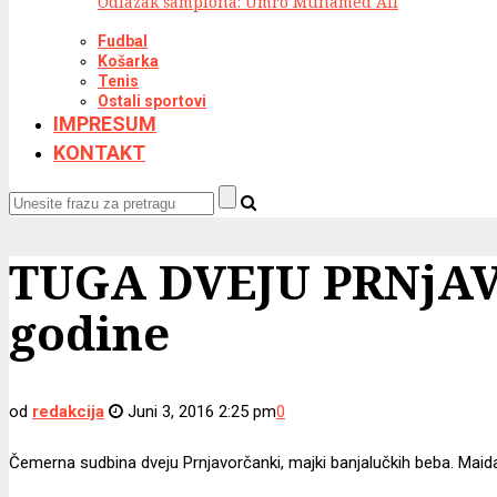
Odlazak šampiona: Umro Muhamed Ali
Fudbal
Košarka
Tenis
Ostali sportovi
IMPRESUM
KONTAKT
TUGA DVEJU PRNjAVO
godine
od
redakcija
Juni 3, 2016 2:25 pm
0
Čemerna sudbina dveju Prnjavorčanki, majki banjalučkih beba. Maida 