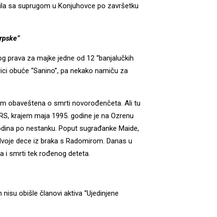
ratila sa suprugom u Konjuhovce po završetku
rpske”
og prava za majke jedne od 12 “banjalučkih
rici obuće “Sanino”, pa nekako namiču za
mom obaveštena o smrti novorođenčeta. Ali tu
e RS, krajem maja 1995. godine je na Ozrenu
odina po nestanku. Poput sugrađanke Maide,
 dvoje dece iz braka s Radomirom. Danas u
a i smrti tek rođenog deteta.
h nisu obišle članovi aktiva “Ujedinjene