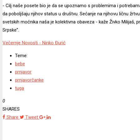
- Cilj naše posete bio je da se upoznamo s problemima i potrebama
da poboljšaju njihov status u društvu. Sećanje na njihovu ličnu žr
svetskih moćnika naša je kolektivna obaveza - kaže Živko Milijaš, 
Srpske”.
Večernje Novosti - Ninko Đurić
Teme:
bebe
prnjavor
prnjavorčanke
tuga
0
SHARES
Share
Tweet