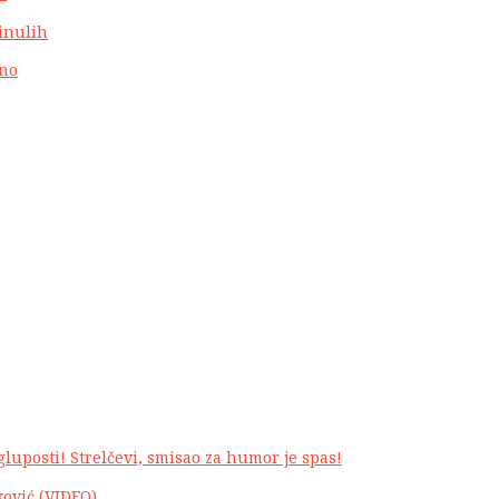
inulih
čno
luposti! Strelčevi, smisao za humor je spas!
ković (VIDEO)