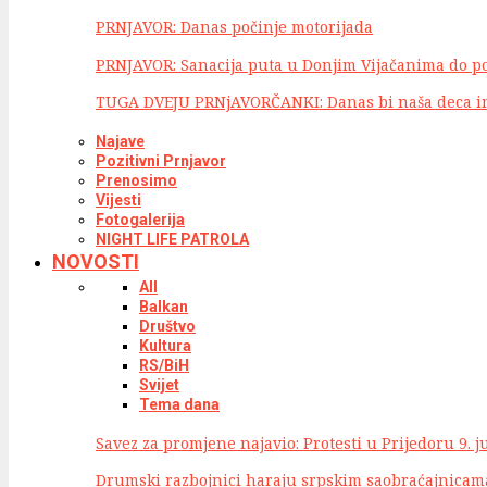
PRNJAVOR: Danas počinje motorijada
PRNJAVOR: Sanacija puta u Donjim Vijačanima do p
TUGA DVEJU PRNjAVORČANKI: Danas bi naša deca i
Najave
Pozitivni Prnjavor
Prenosimo
Vijesti
Fotogalerija
NIGHT LIFE PATROLA
NOVOSTI
All
Balkan
Društvo
Kultura
RS/BiH
Svijet
Tema dana
Savez za promjene najavio: Protesti u Prijedoru 9. 
Drumski razbojnici haraju srpskim saobraćajnicam