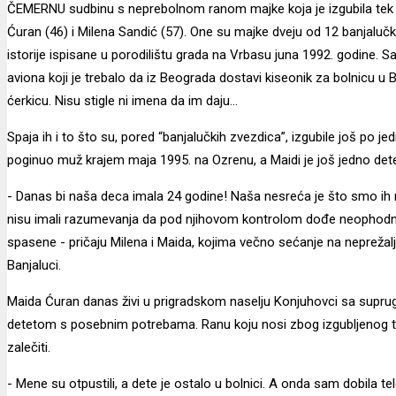
ČEMERNU sudbinu s neprebolnom ranom majke koja je izgubila tek
Ćuran (46) i Milena Sandić (57). One su majke dveju od 12 banjaluč
istorije ispisane u porodilištu grada na Vrbasu juna 1992. godine. S
aviona koji je trebalo da iz Beograda dostavi kiseonik za bolnicu u Ba
ćerkicu. Nisu stigle ni imena da im daju…
Spaja ih i to što su, pored “banjalučkih zvezdica”, izgubile još po je
poginuo muž krajem maja 1995. na Ozrenu, a Maidi je još jedno det
- Danas bi naša deca imala 24 godine! Naša nesreća je što smo ih 
nisu imali razumevanja da pod njihovom kontrolom dođe neophodna 
spasene - pričaju Milena i Maida, kojima večno sećanje na nepreža
Banjaluci.
Maida Ćuran danas živi u prigradskom naselju Konjuhovci sa supr
detetom s posebnim potrebama. Ranu koju nosi zbog izgubljenog t
zalečiti.
- Mene su otpustili, a dete je ostalo u bolnici. A onda sam dobila tel