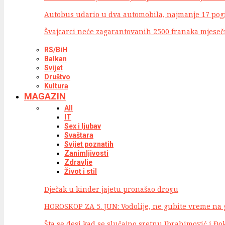
Autobus udario u dva automobila, najmanje 17 pog
Švajcarci neće zagarantovanih 2500 franaka mjese
RS/BiH
Balkan
Svijet
Društvo
Kultura
MAGAZIN
All
IT
Sex i ljubav
Svaštara
Svijet poznatih
Zanimljivosti
Zdravlje
Život i stil
Dječak u kinder jajetu pronašao drogu
HOROSKOP ZA 5. JUN: Vodolije, ne gubite vreme na g
Šta se desi kad se slučajno sretnu Ibrahimović i Đo