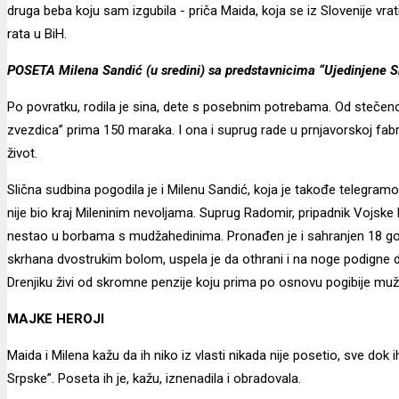
druga beba koju sam izgubila - priča Maida, koja se iz Slovenije v
rata u BiH.
POSETA Milena Sandić (u sredini) sa predstavnicima “Ujedinjene S
Po povratku, rodila je sina, dete s posebnim potrebama. Od stečen
zvezdica” prima 150 maraka. I ona i suprug rade u prnjavorskoj fab
život.
Slična sudbina pogodila je i Milenu Sandić, koja je takođe telegra
nije bio kraj Mileninim nevoljama. Suprug Radomir, pripadnik Vojsk
nestao u borbama s mudžahedinima. Pronađen je i sahranjen 18 g
skrhana dvostrukim bolom, uspela je da othrani i na noge podigne
Drenjiku živi od skromne penzije koju prima po osnovu pogibije muž
MAJKE HEROJI
Maida i Milena kažu da ih niko iz vlasti nikada nije posetio, sve dok i
Srpske”. Poseta ih je, kažu, iznenadila i obradovala.