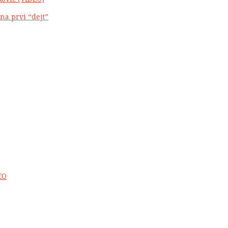
na prvi “dejt”
EO