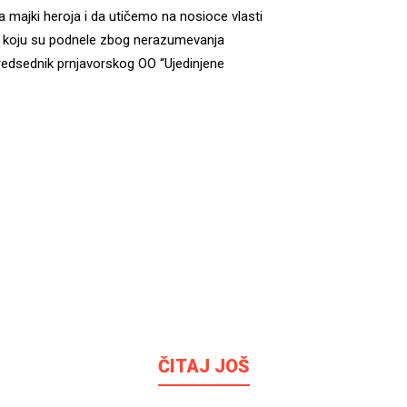
 majki heroja i da utičemo na nosioce vlasti
tvu koju su podnele zbog nerazumevanja
predsednik prnjavorskog OO “Ujedinjene
ČITAJ JOŠ