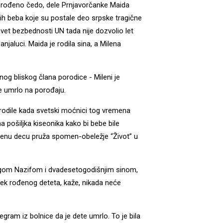
 rođeno čedo, dele Prnjavorčanke Maida
kih beba koje su postale deo srpske tragične
avet bezbednosti UN tada nije dozvolio let
njaluci. Maida je rodila sina, a Milena
dnog bliskog člana porodice - Mileni je
e umrlo na porođaju.
rodile kada svetski moćnici tog vremena
pošiljka kiseonika kako bi bebe bile
ljenu decu pruža spomen-obeležje “Život” u
ugom Nazifom i dvadesetogodišnjim sinom,
ek rođenog deteta, kaže, nikada neće
egram iz bolnice da je dete umrlo. To je bila