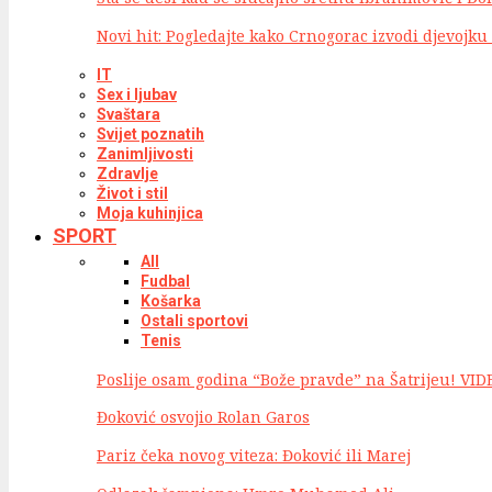
Novi hit: Pogledajte kako Crnogorac izvodi djevojku 
IT
Sex i ljubav
Svaštara
Svijet poznatih
Zanimljivosti
Zdravlje
Život i stil
Moja kuhinjica
SPORT
All
Fudbal
Košarka
Ostali sportovi
Tenis
Poslije osam godina “Bože pravde” na Šatrijeu! VID
Đoković osvojio Rolan Garos
Pariz čeka novog viteza: Đoković ili Marej