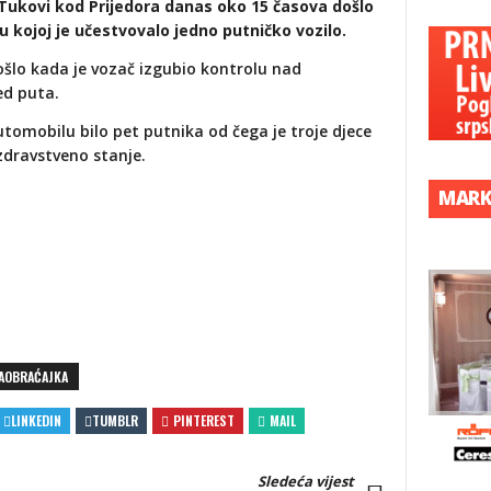
 Tukovi kod Prijedora danas oko 15 časova došlo
 kojoj je učestvovalo jedno putničko vozilo.
ošlo kada je vozač izgubio kontrolu nad
ed puta.
tomobilu bilo pet putnika od čega je troje djece
zdravstveno stanje.
MARK
AOBRAĆAJKA
LINKEDIN
TUMBLR
PINTEREST
MAIL
Sledeća vijest