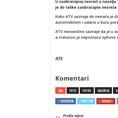
U saobraćajnoj nesreći u naselju
je do teške saobraćajne nesreće u
Kako ATV saznaje do nesreće je d
automobilom i udario u kuću por
ATV nezvanično saznaje da je u au
a trenutno je nepoznato njihovo 
ATV
Komentari
TAG
FOTO
FOTOS
GALERIJA
S
FACEBOOK
TWITTER
GOOGLE+
Prošla vijest