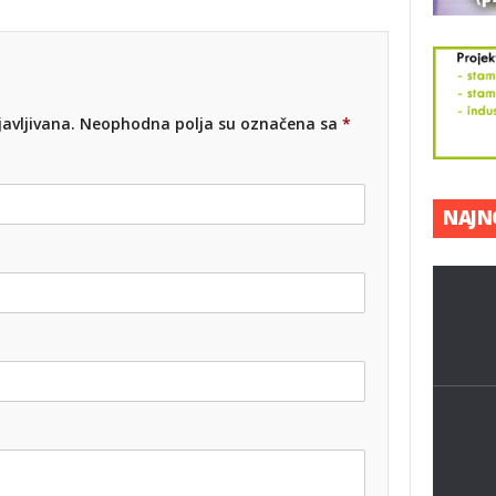
avljivana.
Neophodna polja su označena sa
*
Kom
sek
Ban
NAJNO
Jul 04