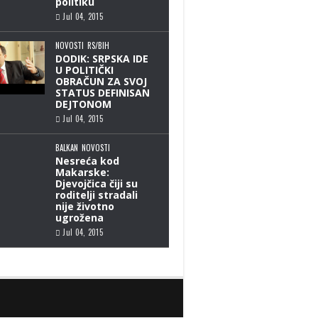
politiku
Jul 04, 2015
NOVOSTI
RS/BIH
DODIK: SRPSKA IDE
U POLITIČKI
OBRAČUN ZA SVOJ
STATUS DEFINISAN
DEJTONOM
Jul 04, 2015
BALKAN
NOVOSTI
Nesreća kod
Makarske:
Djevojčica čiji su
roditelji stradali
nije životno
ugrožena
Jul 04, 2015