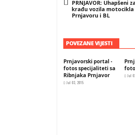
PRNJAVOR: Uhapšeni z
krađu vozila motocikla
Prnjavoru i BL
POVEZANE VIJESTI
Prnjavorski portal -
Prnj
fotos specijaliteti sa
fot
Ribnjaka Prnjavor
Jul 0
Jul 03, 2015