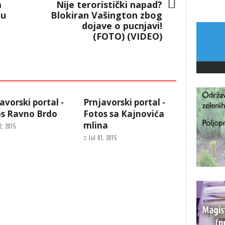
a
Nije teroristički napad?
 u
Blokiran Vašington zbog
dojave o pucnjavi!
(FOTO) (VIDEO)
avorski portal -
Prnjavorski portal -
os Ravno Brdo
Fotos sa Kajnovića
mlina
2, 2015
Jul 01, 2015