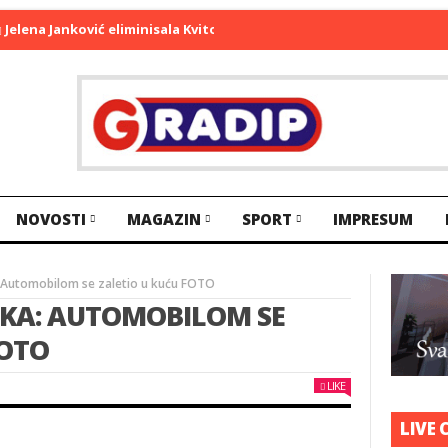
ena Janković eliminisala Kvitovu
SDS: Dodik nastavio da vrijeđa sv
NOVOSTI
MAGAZIN
SPORT
IMPRESUM
 Automobilom se zaletio u kuću FOTO
KA: AUTOMOBILOM SE
FOTO
LIKE
LIVE 