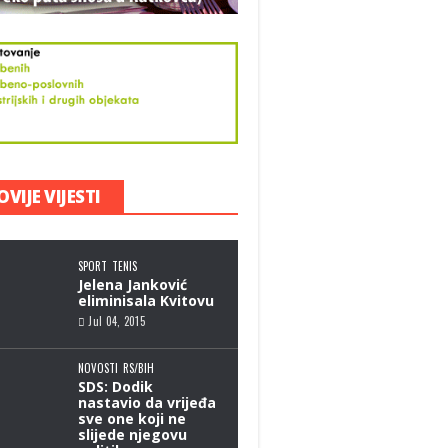
šije voajeri snimili
s na terasi usred
jaluke?
VIJE VIJESTI
, 2015
SPORT
TENIS
Jelena Janković
eliminisala Kvitovu
Jul 04, 2015
NOVOSTI
RS/BIH
SDS: Dodik
nastavio da vrijeđa
sve one koji ne
slijede njegovu