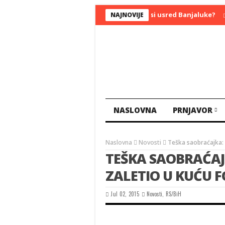
Komšije voajeri snimili seks na terasi usred Banjaluke?
Jel
NAJNOVIJE
NASLOVNA
PRNJAVOR
Naslovna
Novosti
Teška saobraćajka:
TEŠKA SAOBRAĆAJ
ZALETIO U KUĆU 
Jul 02, 2015
Novosti
,
RS/BiH