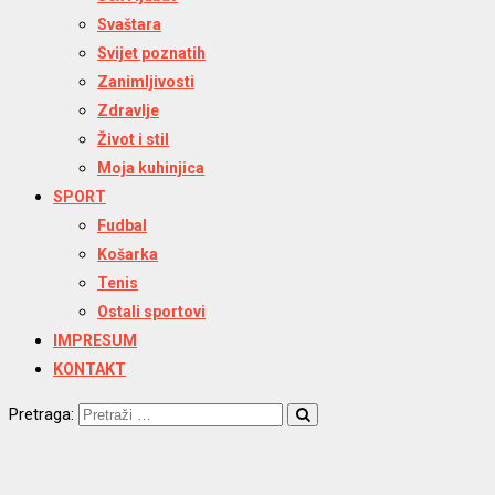
Svaštara
Svijet poznatih
Zanimljivosti
Zdravlje
Život i stil
Moja kuhinjica
SPORT
Fudbal
Košarka
Tenis
Ostali sportovi
IMPRESUM
KONTAKT
Pretraga: