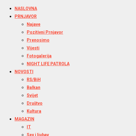
NASLOVNA
PRNJAVOR
Najave
Pozitivni Prnjavor
Prenosimo
Vijesti
Fotogalerija
NIGHT LIFE PATROLA
NOVOSTI
RS/BiH
Balkan
Svijet
Društvo
Kultura
MAGAZIN
IT
Sex i ljubav