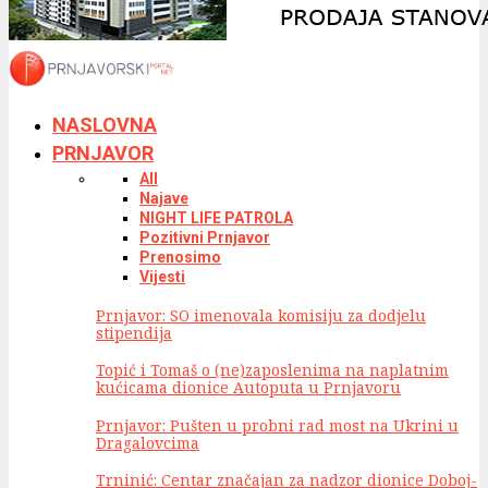
NASLOVNA
PRNJAVOR
All
Najave
NIGHT LIFE PATROLA
Pozitivni Prnjavor
Prenosimo
Vijesti
Prnjavor: SO imenovala komisiju za dodjelu
stipendija
Topić i Tomaš o (ne)zaposlenima na naplatnim
kućicama dionice Autoputa u Prnjavoru
Prnjavor: Pušten u probni rad most na Ukrini u
Dragalovcima
Trninić: Centar značajan za nadzor dionice Doboj-