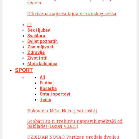
sistem
Otkrivena najveća tajna vrhunskog seksa
IT
Sex i ljubav
Svaštara
Svijet poznatih
Zanimljivosti
Zdravlje
Život i stil
Moja kuhinjica
SPORT
All
Fudbal
Košarka
Ostali sportovi
Tenis
Đoković u Nišu: Neću jesti roštilj
Grobari su u Trebinju napravili spektakl od
bakljade! (DRON VIDEO)
OZBILJAN NOVAC: Partizan prodaje dvojicu