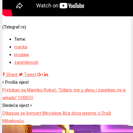
(Telegraf.rs)
Teme:
macka
prodaja
zanimljivosti
Share
Tweet
Prošla vijest
Pretukao ga Marinko Rokvić: “Udario me u glavu i zasjekao mi je
arkadu” (VIDEO)
Sledeća vijest
Otkazuje se koncert Miroslava Ilića zbog pjesme o Draži
Mihailoviću