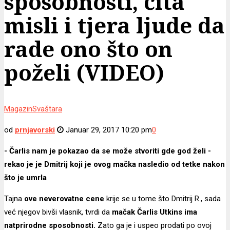
sposobnosti, čita
misli i tjera ljude da
rade ono što on
poželi (VIDEO)
Magazin
Svaštara
od
prnjavorski
Januar 29, 2017 10:20 pm
0
- Čarlis nam je pokazao da se može stvoriti gde god želi -
rekao je je Dmitrij koji je ovog mačka nasledio od tetke nakon
što je umrla
Tajna
ove neverovatne cene
krije se u tome što Dmitrij R., sada
već njegov bivši vlasnik, tvrdi da
mačak Čarlis Utkins ima
natprirodne sposobnosti.
Zato ga je i uspeo prodati po ovoj