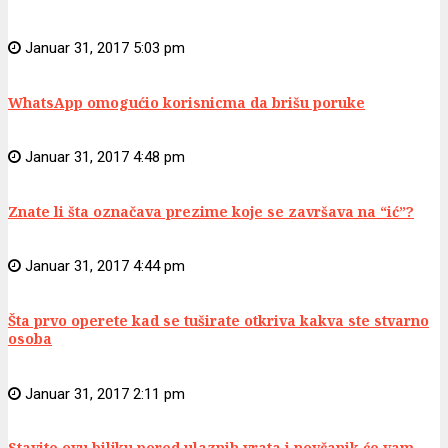
Januar 31, 2017 5:03 pm
WhatsApp omogućio korisnicma da brišu poruke
Januar 31, 2017 4:48 pm
Znate li šta označava prezime koje se završava na “ić”?
Januar 31, 2017 4:44 pm
Šta prvo operete kad se tuširate otkriva kakva ste stvarno
osoba
Januar 31, 2017 2:11 pm
Stavite ovu biljku pored ulaznih vrata i novčanik će vam