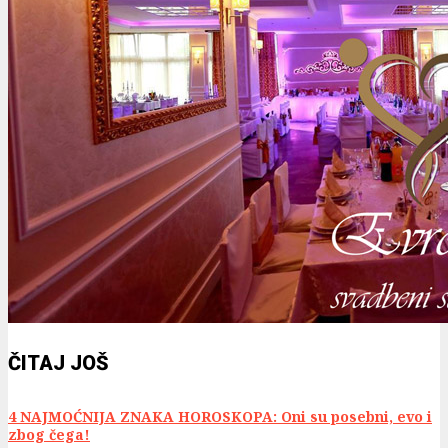
ČITAJ JOŠ
4 NAJMOĆNIJA ZNAKA HOROSKOPA: Oni su posebni, evo i
zbog čega!