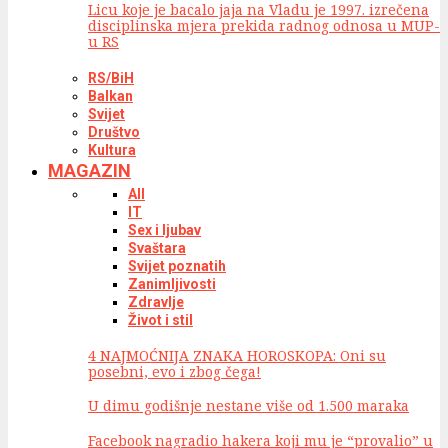
Licu koje je bacalo jaja na Vladu je 1997. izrečena
disciplinska mjera prekida radnog odnosa u MUP-
u RS
RS/BiH
Balkan
Svijet
Društvo
Kultura
MAGAZIN
All
IT
Sex i ljubav
Svaštara
Svijet poznatih
Zanimljivosti
Zdravlje
Život i stil
4 NAJMOĆNIJA ZNAKA HOROSKOPA: Oni su
posebni, evo i zbog čega!
U dimu godišnje nestane više od 1.500 maraka
Facebook nagradio hakera koji mu je “provalio” u