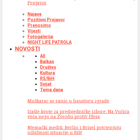
Prnjavor
Najave
Pozitivni Prnjavor
Prenosimo
Vijesti
Fotogalerija
NIGHT LIFE PATROLA
NOVOSTI
All
Balkan
Društvo
Kultura
RS/BiH
Svijet
Tema dana
Muškarac se ranio u haustoru zgrade
Izašle kvote za predsjedničke izbore: Na Vučića
veća nego na Zvezdu protiv Efesa
Njemački mediji: Berlin i Brisel potcjenjuju
ozbiljnost situacije u BiH