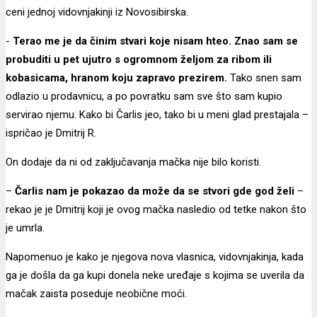
ceni jednoj vidovnjakinji iz Novosibirska.
-
Terao me je da činim stvari koje nisam hteo. Znao sam se
probuditi u pet ujutro s ogromnom željom za ribom ili
kobasicama, hranom koju zapravo prezirem.
Tako snen sam
odlazio u prodavnicu, a po povratku sam sve što sam kupio
servirao njemu. Kako bi Čarlis jeo, tako bi u meni glad prestajala –
ispričao je Dmitrij R.
On dodaje da ni od zaključavanja mačka nije bilo koristi.
–
Čarlis nam je pokazao da može da se stvori gde god želi
–
rekao je je Dmitrij koji je ovog mačka nasledio od tetke nakon što
je umrla.
Napomenuo je kako je njegova nova vlasnica, vidovnjakinja, kada
ga je došla da ga kupi donela neke uređaje s kojima se uverila da
mačak zaista poseduje neobične moći.