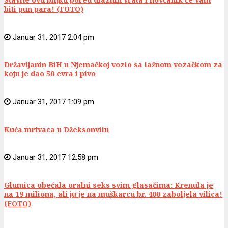
biti pun para! (FOTO)
Januar 31, 2017 2:04 pm
Državljanin BiH u Njemačkoj vozio sa lažnom vozačkom za
koju je dao 50 evra i pivo
Januar 31, 2017 1:09 pm
Kuća mrtvaca u Džeksonvilu
Januar 31, 2017 12:58 pm
Glumica obećala oralni seks svim glasačima: Krenula je
na 19 miliona, ali ju je na muškarcu br. 400 zaboljela vilica!
(FOTO)