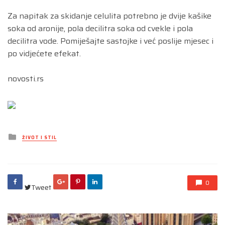
Za napitak za skidanje celulita potrebno je dvije kašike
soka od aronije, pola decilitra soka od cvekle i pola
decilitra vode. Pomiješajte sastojke i već poslije mjesec i
po vidjećete efekat.
novosti.rs
Posted
ŽIVOT I STIL
in
0
Tweet