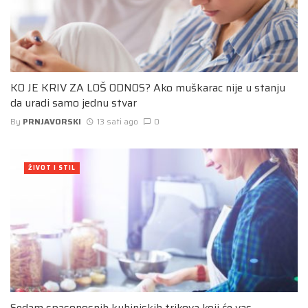
KO JE KRIV ZA LOŠ ODNOS? Ako muškarac nije u stanju
da uradi samo jednu stvar
By
PRNJAVORSKI
13 sati ago
0
ŽIVOT I STIL
Sedam spasonosnih kuhinjskih trikova koji će vas