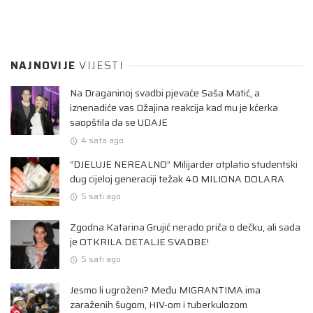
NAJNOVIJE
VIJESTI
Na Draganinoj svadbi pjevaće Saša Matić, a
iznenadiće vas Džajina reakcija kad mu je kćerka
saopštila da se UDAJE
4 sata ago
“DJELUJE NEREALNO” Milijarder otplatio studentski
dug cijeloj generaciji težak 40 MILIONA DOLARA
5 sati ago
Zgodna Katarina Grujić nerado priča o dečku, ali sada
je OTKRILA DETALJE SVADBE!
5 sati ago
Jesmo li ugroženi? Među MIGRANTIMA ima
zaraženih šugom, HIV-om i tuberkulozom