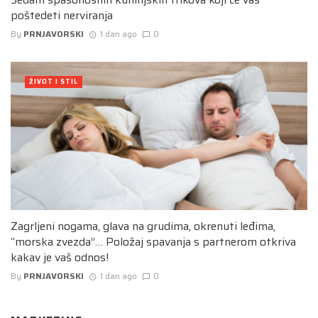
poštedeti nerviranja
By
PRNJAVORSKI
1 dan ago
0
ŽIVOT I STIL
Zagrljeni nogama, glava na grudima, okrenuti leđima,
“morska zvezda”… Položaj spavanja s partnerom otkriva
kakav je vaš odnos!
By
PRNJAVORSKI
1 dan ago
0