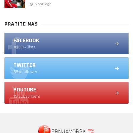
5 sati ago
PRATITE NAS
FACEBOOK
18.6K+ likes
TWITTER
654 followers
YOUTUBE
19 subscribers