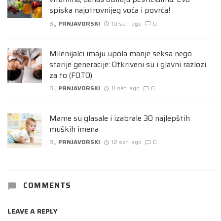
spiska najotrovnijeg voća i povrća!
By
PRNJAVORSKI
10 sati ago
0
Milenijalci imaju upola manje seksa nego
starije generacije: Otkriveni su i glavni razlozi
za to (FOTO)
By
PRNJAVORSKI
11 sati ago
0
Mame su glasale i izabrale 30 najlepštih
muških imena
By
PRNJAVORSKI
12 sati ago
0
COMMENTS
LEAVE A REPLY