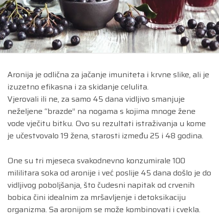
Aronija je odlična za jačanje imuniteta i krvne slike, ali je
izuzetno efikasna i za skidanje celulita.
Vjerovali ili ne, za samo 45 dana vidljivo smanjuje
neželjene “brazde” na nogama s kojima mnoge žene
vode vječitu bitku. Ovo su rezultati istraživanja u kome
je učestvovalo 19 žena, starosti između 25 i 48 godina.
One su tri mjeseca svakodnevno konzumirale 100
mililitara soka od aronije i već poslije 45 dana došlo je do
vidljivog poboljšanja, što čudesni napitak od crvenih
bobica čini idealnim za mršavljenje i detoksikaciju
organizma. Sa aronijom se može kombinovati i cvekla.