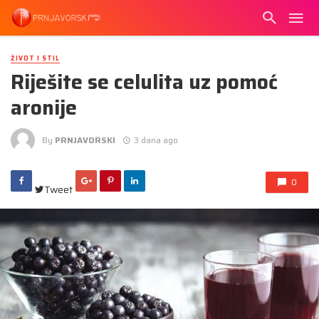
ŽIVOT I STIL
Riješite se celulita uz pomoć
aronije
By
PRNJAVORSKI
3 dana ago
0
Tweet