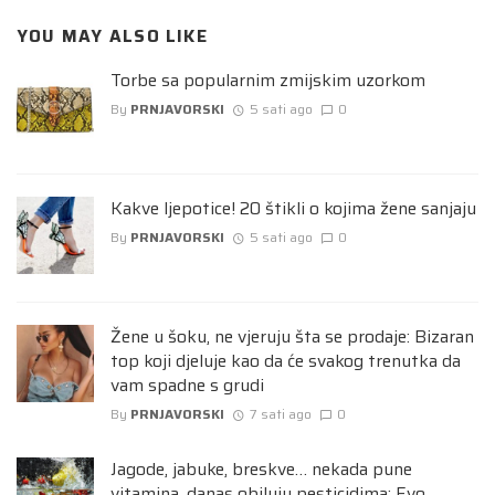
YOU MAY ALSO LIKE
Torbe sa popularnim zmijskim uzorkom
By
PRNJAVORSKI
5 sati ago
0
Kakve ljepotice! 20 štikli o kojima žene sanjaju
By
PRNJAVORSKI
5 sati ago
0
Žene u šoku, ne vjeruju šta se prodaje: Bizaran
top koji djeluje kao da će svakog trenutka da
vam spadne s grudi
By
PRNJAVORSKI
7 sati ago
0
Jagode, jabuke, breskve… nekada pune
vitamina, danas obiluju pesticidima: Evo