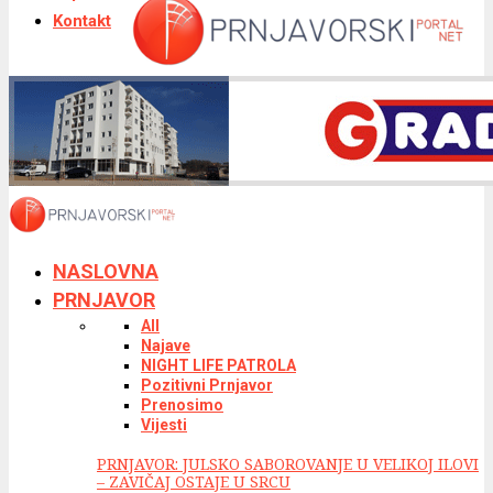
Kontakt
NASLOVNA
PRNJAVOR
All
Najave
NIGHT LIFE PATROLA
Pozitivni Prnjavor
Prenosimo
Vijesti
PRNJAVOR: JULSKO SABOROVANJE U VELIKOJ ILOVI
– ZAVIČAJ OSTAJE U SRCU