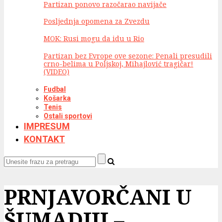
Partizan ponovo razočarao navijače
Posljednja opomena za Zvezdu
MOK: Rusi mogu da idu u Rio
Partizan bez Evrope ove sezone: Penali presudili
crno-belima u Poljskoj, Mihajlović tragičar!
(VIDEO)
Fudbal
Košarka
Tenis
Ostali sportovi
IMPRESUM
KONTAKT
PRNJAVORČANI U
ŠUMADIJI –