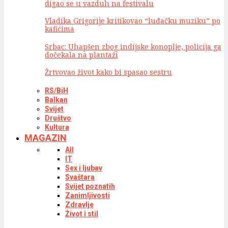
digao se u vazduh na festivalu
Vladika Grigorije kritikovao “luđačku muziku” po
kafićima
Srbac: Uhapšen zbog indijske konoplje, policija ga
dočekala na plantaži
Žrtvovao život kako bi spasao sestru
RS/BiH
Balkan
Svijet
Društvo
Kultura
MAGAZIN
All
IT
Sex i ljubav
Svaštara
Svijet poznatih
Zanimljivosti
Zdravlje
Život i stil