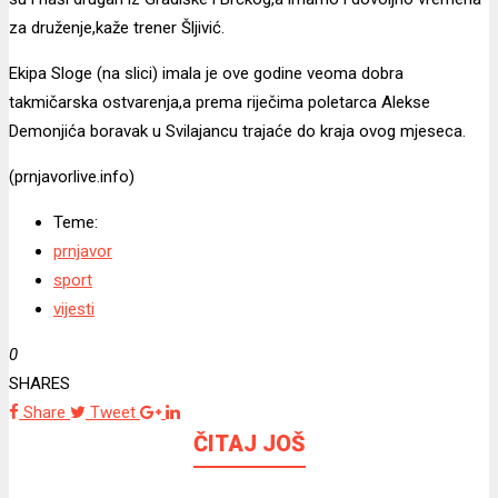
za druženje,kaže trener Šljivić.
Ekipa Sloge (na slici) imala je ove godine veoma dobra
takmičarska ostvarenja,a prema riječima poletarca Alekse
Demonjića boravak u Svilajancu trajaće do kraja ovog mjeseca.
(prnjavorlive.info)
Teme:
prnjavor
sport
vijesti
0
SHARES
Share
Tweet
ČITAJ JOŠ