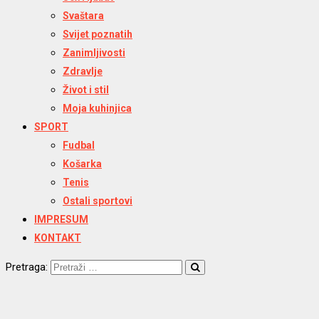
Svaštara
Svijet poznatih
Zanimljivosti
Zdravlje
Život i stil
Moja kuhinjica
SPORT
Fudbal
Košarka
Tenis
Ostali sportovi
IMPRESUM
KONTAKT
Pretraga: