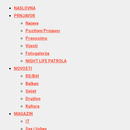
NASLOVNA
PRNJAVOR
Najave
Pozitivni Prnjavor
Prenosimo
Vijesti
Fotogalerija
NIGHT LIFE PATROLA
NOVOSTI
RS/BiH
Balkan
Svijet
Društvo
Kultura
MAGAZIN
IT
Sex i ljubav