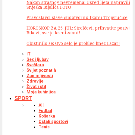
Nakon strašnog nevremena: Usred ljeta napravili
Snješka Bijelića FOTO
Pravoslavci slave čudotvornu Ikonu Trojeručice
HOROSKOP ZA 25. JUL: Strelčevi, prihvatite poziv!
Bikovi, sve je kreni-stani!
Obistinilo se: Ovo selo je prokleo knez Lazar!
IT
Sex i ljubav
Svaštara
Svijet poznatih
Zanimljivosti
Zdravlje
Život i stil
Moja kuhinjica
SPORT
All
Fudbal
Košarka
Ostali sportovi
Tenis