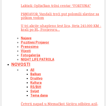
Laktaši: Opljačkan tržni centar “FORTUNA”
PRNJAVOR: Vandali treći put polomili slavine sa
pitkom vodom
U tri akcije uhapšeno šest lica, šteta 245.000 KM -
krali po BL, Prnjavoru…
Najave
Pozitivni Prnjavor
Prenosimo
Vijesti
Fotogalerija
NIGHT LIFE PATROLA
NOVOSTI
All
Balkan
Društvo
Kultura
RS/BiH
Svijet
Tema dana
Četvrti napad u Njemačkoj: Sirijcu odbijen azil,