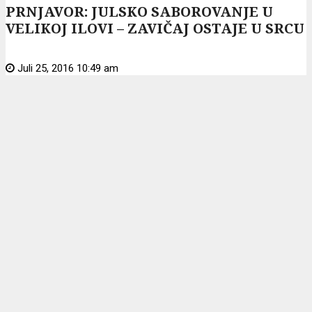
PRNJAVOR: JULSKO SABOROVANJE U
VELIKOJ ILOVI – ZAVIČAJ OSTAJE U SRCU
Juli 25, 2016 10:49 am
Laktaši: Opljačkan tržni centar
“FORTUNA”
Juli 25, 2016 10:34 am
PRNJAVOR: Vandali treći put polomili
slavine sa pitkom vodom
Juli 24, 2016 9:11 pm
U tri akcije uhapšeno šest lica, šteta