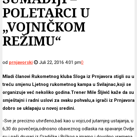
POLETARCI U
„VOJNIČKOM
REŽIMU“
od
prnjavorski
Juli 22, 2016 4:01 pm
0
Mladi članovi Rukometnog kluba Sloga iz Prnjavora stigli su u
treću smjenu Ljetnog rukometnog kampa u Svilajnac,koji se
organizuje već nekoliko godina.Trener Mile Šljivić kaže da su
smještajni i radni uslovi za svaku pohvalu,a igrači iz Prnjavora
dobro se uklapaju u novoj sredini.
-Sve je precizno utvrđeno,baš kao u vojci,od jutarnjeg ustajanja, u
6,30 do povečerja,odnosno obaveznog odlaska na spavanje.Ovdje
su i naši drugari iz Gradiške i Brčkog,a imamo i dovoljno vremena