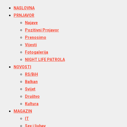
NASLOVNA
PRNJAVOR
Najave
Pozitivni Prnjavor
Prenosimo
Vijesti
Fotogalerija
NIGHT LIFE PATROLA
NOVOSTI
RS/BiH
Balkan
Svijet
Društvo
Kultura
MAGAZIN
IT
Sex i ljubav