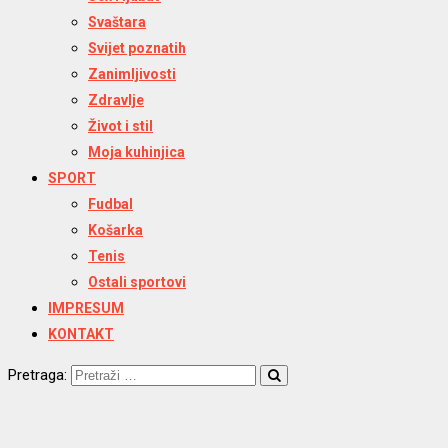
Svaštara
Svijet poznatih
Zanimljivosti
Zdravlje
Život i stil
Moja kuhinjica
SPORT
Fudbal
Košarka
Tenis
Ostali sportovi
IMPRESUM
KONTAKT
Pretraga: