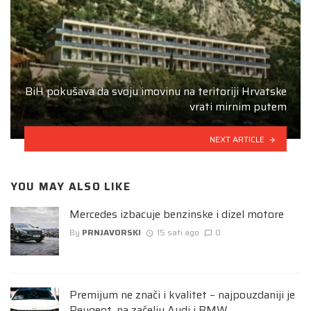
BiH pokušava da svoju imovinu na teritoriji Hrvatske
vrati mirnim putem
NEXT ARTICLE
YOU MAY ALSO LIKE
Mercedes izbacuje benzinske i dizel motore
By
PRNJAVORSKI
15 sati ago
0
Premijum ne znači i kvalitet – najpouzdaniji je
Peugeot, na začelju Audi i BMW