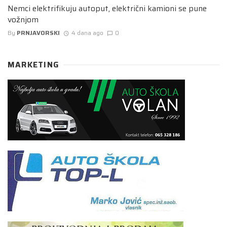
Nemci elektrifikuju autoput, električni kamioni se pune
vožnjom
By
PRNJAVORSKI
4 dana ago
0
MARKETING