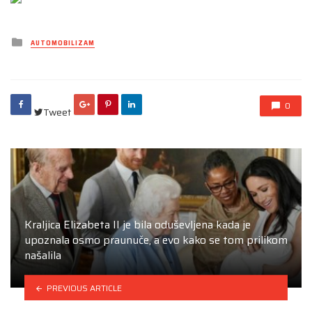
Posted
AUTOMOBILIZAM
in
0
Tweet
Kraljica Elizabeta II je bila oduševljena kada je
upoznala osmo praunuče, a evo kako se tom prilikom
našalila
PREVIOUS ARTICLE