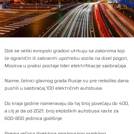
Dok se veliki evropski gradovi utrkuju sa zakonima koji
će ograničiti ili zabraniti upotrebu vozila na dizel pogon,
Moskva u praksi postaje lider elektrifikacije saobraćaja.
Naime, čelnici glavnog grada Rusije su pre nekoliko dana
pustili u saobraćaj 100 električnih autobusa.
Do kraja godine nameravaju da taj broj povećaju do 400,
a cilj je da od 2021. broj ekoloških autobusa raste za
600-800 jedinica godišnje.
Prema rečima direktora moskovskog gradskog