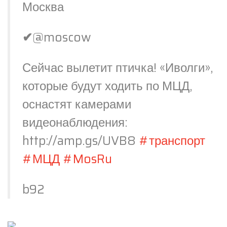
Москва
✔
@moscow
Сейчас вылетит птичка! «Иволги»,
которые будут ходить по МЦД,
оснастят камерами
видеонаблюдения:
http://
amp.gs/UVB8
#
транспорт
#
МЦД
#
MosRu
b92