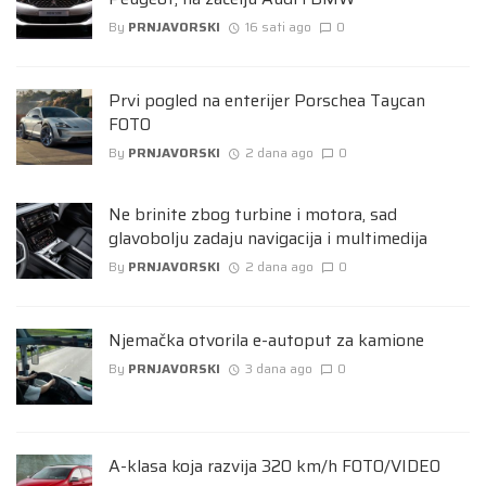
By
PRNJAVORSKI
16 sati ago
0
Prvi pogled na enterijer Porschea Taycan
FOTO
By
PRNJAVORSKI
2 dana ago
0
Ne brinite zbog turbine i motora, sad
glavobolju zadaju navigacija i multimedija
By
PRNJAVORSKI
2 dana ago
0
Njemačka otvorila e-autoput za kamione
By
PRNJAVORSKI
3 dana ago
0
A-klasa koja razvija 320 km/h FOTO/VIDEO