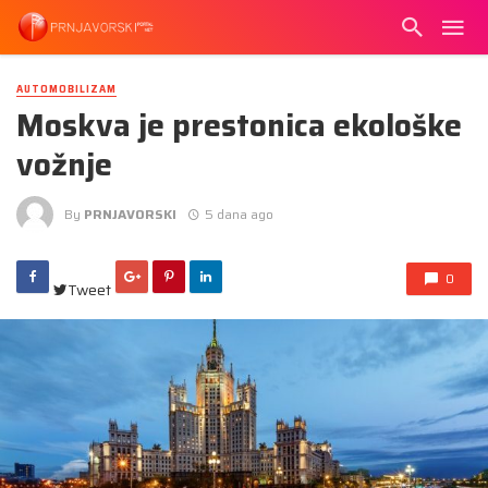
AUTOMOBILIZAM
Moskva je prestonica ekološke
vožnje
By
PRNJAVORSKI
5 dana ago
0
Tweet