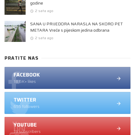
godine
2 sata ago
SANA U PRIJEDORA NARASLA NA SKORO PET
METARA Vreće s pijeskom jedina odbrana
2 sata ago
PRATITE NAS
FACEBOOK
18.6K+ likes
TWITTER
655 followers
YOUTUBE
19 subscribers