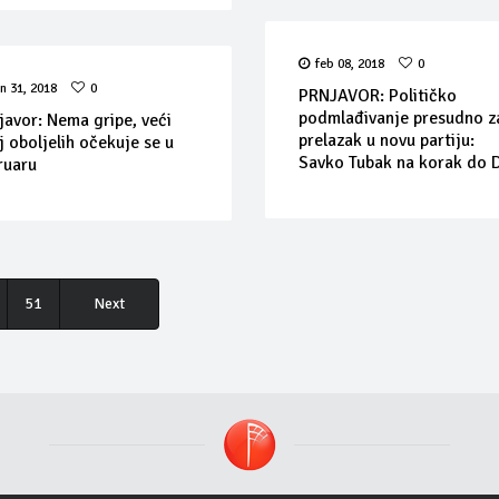
feb 08, 2018
0
an 31, 2018
0
PRNJAVOR: Političko
podmlađivanje presudno z
javor: Nema gripe, veći
prelazak u novu partiju:
j oboljelih očekuje se u
Savko Tubak na korak do 
ruaru
51
Next