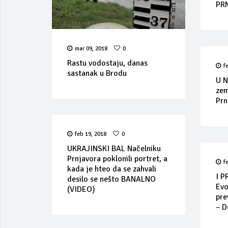
PR
mar 09, 2018
0
Rastu vodostaju, danas
f
sastanak u Brodu
U N
zem
Prn
feb 19, 2018
0
UKRAJINSKI BAL Načelniku
Prnjavora poklonili portret, a
f
kada je hteo da se zahvali
I P
desilo se nešto BANALNO
Evo
(VIDEO)
pre
– D