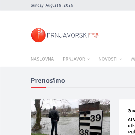
Sunday, August 9, 2026
NASLOVNA
PRNJAVOR
NOVOSTI
M
Prenosimo
m
ATV
otk
izg