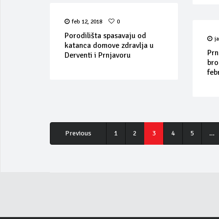
feb 12, 2018
0
Porodilišta spasavaju od
j
katanca domove zdravlja u
Prn
Derventi i Prnjavoru
bro
feb
Previous
1
2
3
4
5
…