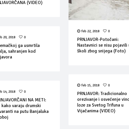
NJAVORČANA (VIDEO)
feb 22, 2018
0
eb 20, 2018
0
PRNJAVOR-Potočani:
Nastavnici se nisu pojavili 
emačkoj ga usmrtila
školi zbog snijega (Foto)
lja, sahranjen kod
javora
feb 15, 2018
0
eb 14, 2018
0
PRNJAVOR: Tradicionalno
orezivanje i osvećenje vin
RNJAVORČANI NA METI:
loze za Svetog Trifuna u
 kako varaju drumski
Vijačanima (VIDEO)
varanti na putu Banjaluka
oboj