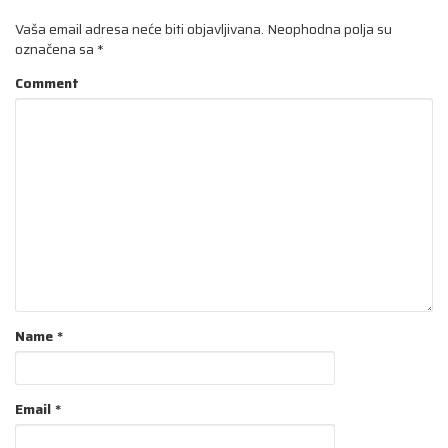
Vaša email adresa neće biti objavljivana.
Neophodna polja su
označena sa
*
Comment
Name
*
Email
*