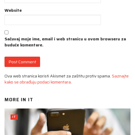
Website
Sačuvaj moje ime, email i web stranicu u ovom browseru za
buduće komentare.
Ova web stranica koristi Akismet za zaštitu protiv spama.
Saznajte
kako se obrađuju podaci komentara
.
MORE IN
IT
IT