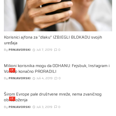
Korisnici ajfona za “dlaku” IZBJEGLI BLOKADU svojih
uređaja
By
PRNJAVORSKI
Juli 7, 2019
0
Milioni korisnika mogu da ODHANU: Fejsbuk, Instagram i
Votsap konačno PRORADILI
IT
By
PRNJAVORSKI
Juli 4, 2019
0
Širom Evrope pale društvene mreže, nema zvaničnog
obrazloženja
IT
By
PRNJAVORSKI
Juli 3, 2019
0