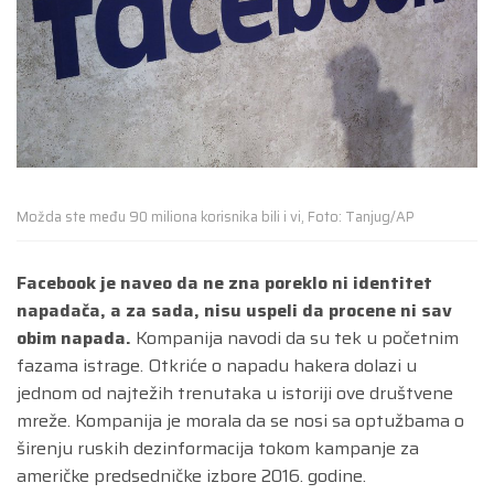
Možda ste među 90 miliona korisnika bili i vi, Foto: Tanjug/AP
Facebook je naveo da ne zna poreklo ni identitet
napadača, a za sada, nisu uspeli da procene ni sav
obim napada.
Kompanija navodi da su tek u početnim
fazama istrage. Otkriće o napadu hakera dolazi u
jednom od najtežih trenutaka u istoriji ove društvene
mreže. Kompanija je morala da se nosi sa optužbama o
širenju ruskih dezinformacija tokom kampanje za
američke predsedničke izbore 2016. godine.