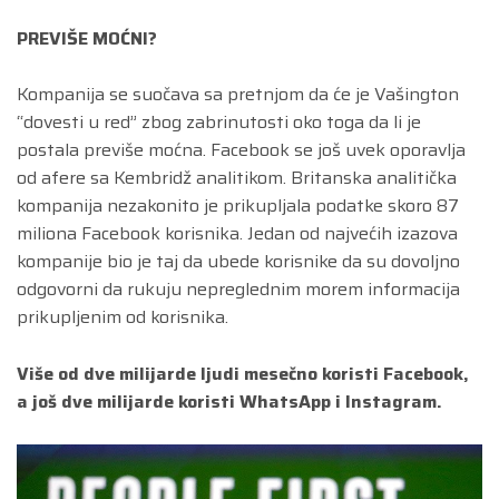
PREVIŠE MOĆNI?
Kompanija se suočava sa pretnjom da će je Vašington
“dovesti u red” zbog zabrinutosti oko toga da li je
postala previše moćna. Facebook se još uvek oporavlja
od afere sa Kembridž analitikom. Britanska analitička
kompanija nezakonito je prikupljala podatke skoro 87
miliona Facebook korisnika. Jedan od najvećih izazova
kompanije bio je taj da ubede korisnike da su dovoljno
odgovorni da rukuju nepreglednim morem informacija
prikupljenim od korisnika.
Više od dve milijarde ljudi mesečno koristi Facebook,
a još dve milijarde koristi WhatsApp i Instagram.