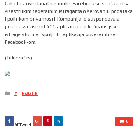
Čak i bez ove današnje muke, Facebook se suočavao sa
višestrukim federalnim istragama o šerovanju podataka
i politikom privatnosti. Kompanija je suspendovala
pristup za više od 400 aplikacija posle finansijske
istrage stotina “spoljnih” aplikacija povezanih sa
Facebook-om.
(Telegraf.rs)
Posted
IT
MAGAZIN
in
0
Tweet