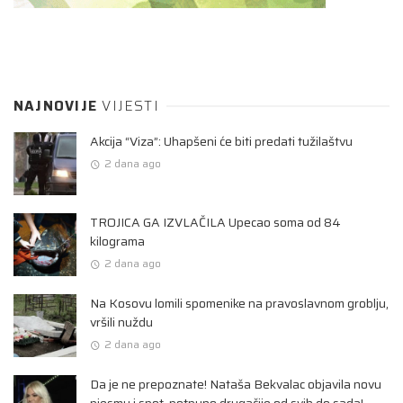
NAJNOVIJE
VIJESTI
Akcija “Viza”: Uhapšeni će biti predati tužilaštvu
2 dana ago
TROJICA GA IZVLAČILA Upecao soma od 84
kilograma
2 dana ago
Na Kosovu lomili spomenike na pravoslavnom groblju,
vršili nuždu
2 dana ago
Da je ne prepoznate! Nataša Bekvalac objavila novu
pjesmu i spot, potpuno drugačije od svih do sada!