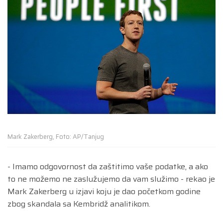
Mark Zakerberg, Foto: AP/Tanjug
- Imamo odgovornost da zaštitimo vaše podatke, a ako
to ne možemo ne zaslužujemo da vam služimo - rekao je
Mark Zakerberg u izjavi koju je dao početkom godine
zbog skandala sa Kembridž analitikom.