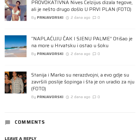
PROVOKATIVNA Nives Celzijus dizala tegove,
ali je nešto drugo došlo U PRVI PLAN (FOTO)
By
PRNJAVORSKI
2 dana ago
0
“NAPLAĆUJU ČAK I SJENU PALME” Otišao je
na more u Hrvatsku i ostao u šoku
By
PRNJAVORSKI
2 dana ago
0
Stanija i Marko su nerazdvojni, a evo gdje su
završili poslije šopinga i šta je on uradio za nju
(FOTO)
By
PRNJAVORSKI
2 dana ago
0
COMMENTS
LEAVE A REPLY