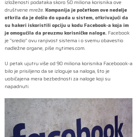
izloženosti podataka skoro 50 miliona korisnika ove
društvene mreže.
Kompanija je početkom ove nedelje
otkrila da je došlo do upada u sistem, otkrivajući da
su hakeri iskoristili opciju u kodu Facebook-a koja im
je omogućila da preuzmu korisničke naloge.
Facebook
je “sredio” ovu ranjivost sistema i o svemu obavestio
nadležne organe, piše nytimes.com.
U petak ujutru više od 90 miliona korisnika Faceboook-a
bilo je prisiljeno da se izloguje sa naloga, što je
uobičajena mera bezbednosti za naloge koji su
napadnuti.