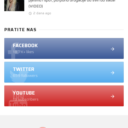
(VIDEO)
2 dana ago
PRATITE NAS
FACEBOOK
18.7K+ likes
TWITTER
659 followers
YOUTUBE
19 subscribers