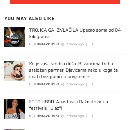
YOU MAY ALSO LIKE
TROJICA GA IZVLAČILA Upecao soma od 84
kilograma
By
PRNJAVORSKI
2 dana ago
0
Ko je vaša srodna duša: Blizancima treba
staložen partner, Djevicama neko u koga će
imati bezgranično povjerenje…
By
PRNJAVORSKI
2 dana ago
0
FOTO UBOD: Anastasija Ražnatović na
festivalu “Ulaz”!
By
PRNJAVORSKI
2 dana ago
0