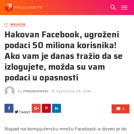
IT
MAGAZIN
Hakovan Facebook, ugroženi
podaci 50 miliona korisnika!
Ako vam je danas tražio da se
izlogujete, možda su vam
podaci u opasnosti
By
PRNJAVORSKI
Septembar 28, 2018
0
Tweet
Napad na kompjutersku mrežu Facebook-a doveo je do