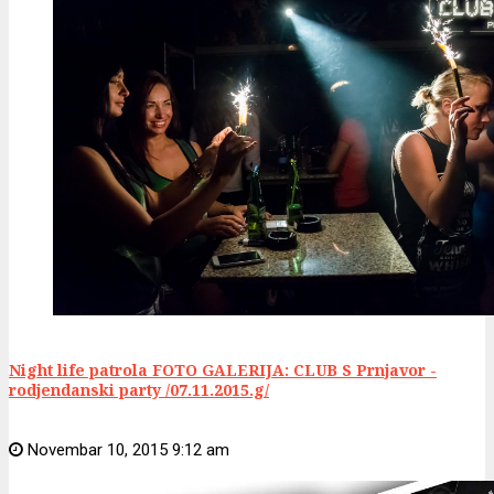
Night life patrola FOTO GALERIJA: CLUB S Prnjavor -
rodjendanski party /07.11.2015.g/
Novembar 10, 2015 9:12 am