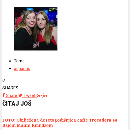
Teme:
aquarius
0
SHARES
Share
Tweet
ČITAJ JOŠ
FOTO: Obilježena desetogodišnjica caffe Trocadera sa
Bajom Malim Knindžom