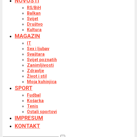
NOVOSTI
RS/BiH
Balkan
Svijet
Društvo
Kultura
MAGAZIN
IT
Sex i ljubav
Svaštara
Svijet poznatih
Zanimljivosti
Zdravlje
Život i stil
Moja kuhinjica
SPORT
Fudbal
Košarka
Tenis
Ostali sportovi
IMPRESUM
KONTAKT