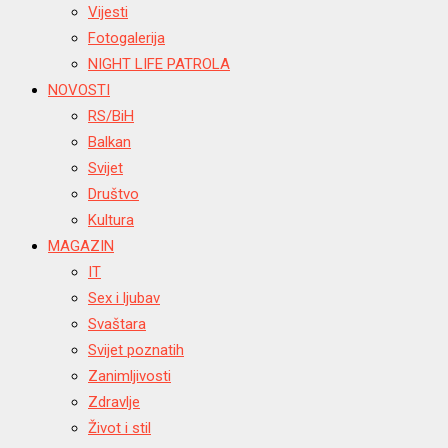
Vijesti
Fotogalerija
NIGHT LIFE PATROLA
NOVOSTI
RS/BiH
Balkan
Svijet
Društvo
Kultura
MAGAZIN
IT
Sex i ljubav
Svaštara
Svijet poznatih
Zanimljivosti
Zdravlje
Život i stil