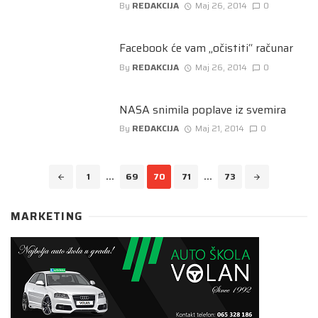
By
REDAKCIJA
Maj 26, 2014
0
Facebook će vam „očistiti“ računar
By
REDAKCIJA
Maj 26, 2014
0
NASA snimila poplave iz svemira
By
REDAKCIJA
Maj 21, 2014
0
Posts
1
...
69
70
71
...
73
navigation
MARKETING