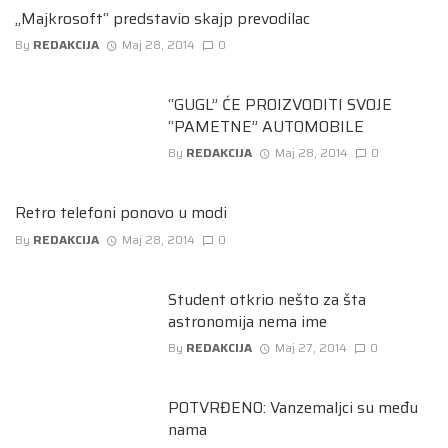
„Majkrosoft“ predstavio skajp prevodilac
By
REDAKCIJA
Maj 28, 2014
0
“GUGL” ĆE PROIZVODITI SVOJE
“PAMETNE” AUTOMOBILE
By
REDAKCIJA
Maj 28, 2014
0
Retro telefoni ponovo u modi
By
REDAKCIJA
Maj 28, 2014
0
Student otkrio nešto za šta
astronomija nema ime
By
REDAKCIJA
Maj 27, 2014
0
POTVRĐENO: Vanzemaljci su među
nama